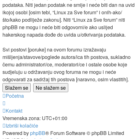
podataka. Niti jedan podatak ne smije i neće biti dan na uvid
ikojoj osobi [osim tebi, “Linux za Sve forum” i onih-ako/
što/kako podliježe zakonu]. Niti “Linux za Sve forum” niti
phpBB ne mogu i neće biti odgovorni/e ako uslijed
hakerskog napada dođe do uvida u/otkrivanja podataka.
Svi postovi [poruke] na ovom forumu izražavaju
mišljenja/stavove/poglede autora/ica tih postova, sukladno
čemu administratori/ce, moderatori/ce i ostale osobe koje
sudjeluju u održavanju ovog foruma ne mogu i neće
odgovarati za sadržaj tih postova [naravno, osim vlastitih].
Početna
Kontakt
Vremenska zona:
UTC+01:00
Izbriši kolačiće
Powered by
phpBB
® Forum Software © phpBB Limited