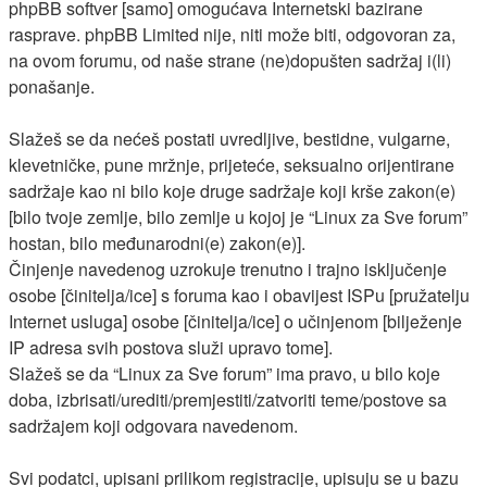
phpBB softver [samo] omogućava Internetski bazirane
rasprave. phpBB Limited nije, niti može biti, odgovoran za,
na ovom forumu, od naše strane (ne)dopušten sadržaj i(li)
ponašanje.
Slažeš se da nećeš postati uvredljive, bestidne, vulgarne,
klevetničke, pune mržnje, prijeteće, seksualno orijentirane
sadržaje kao ni bilo koje druge sadržaje koji krše zakon(e)
[bilo tvoje zemlje, bilo zemlje u kojoj je “Linux za Sve forum”
hostan, bilo međunarodni(e) zakon(e)].
Činjenje navedenog uzrokuje trenutno i trajno isključenje
osobe [činitelja/ice] s foruma kao i obavijest ISPu [pružatelju
Internet usluga] osobe [činitelja/ice] o učinjenom [bilježenje
IP adresa svih postova služi upravo tome].
Slažeš se da “Linux za Sve forum” ima pravo, u bilo koje
doba, izbrisati/urediti/premjestiti/zatvoriti teme/postove sa
sadržajem koji odgovara navedenom.
Svi podatci, upisani prilikom registracije, upisuju se u bazu