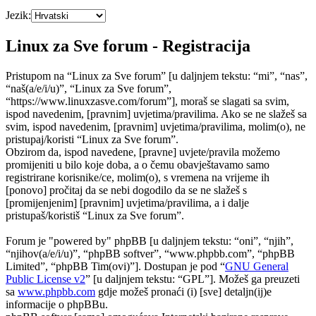
Jezik:
Linux za Sve forum - Registracija
Pristupom na “Linux za Sve forum” [u daljnjem tekstu: “mi”, “nas”,
“naš(a/e/i/u)”, “Linux za Sve forum”,
“https://www.linuxzasve.com/forum”], moraš se slagati sa svim,
ispod navedenim, [pravnim] uvjetima/pravilima. Ako se ne slažeš sa
svim, ispod navedenim, [pravnim] uvjetima/pravilima, molim(o), ne
pristupaj/koristi “Linux za Sve forum”.
Obzirom da, ispod navedene, [pravne] uvjete/pravila možemo
promijeniti u bilo koje doba, a o čemu obavještavamo samo
registrirane korisnike/ce, molim(o), s vremena na vrijeme ih
[ponovo] pročitaj da se nebi dogodilo da se ne slažeš s
[promijenjenim] [pravnim] uvjetima/pravilima, a i dalje
pristupaš/koristiš “Linux za Sve forum”.
Forum je "powered by" phpBB [u daljnjem tekstu: “oni”, “njih”,
“njihov(a/e/i/u)”, “phpBB softver”, “www.phpbb.com”, “phpBB
Limited”, “phpBB Tim(ovi)”]. Dostupan je pod “
GNU General
Public License v2
” [u daljnjem tekstu: “GPL”]. Možeš ga preuzeti
sa
www.phpbb.com
gdje možeš pronaći (i) [sve] detaljn(ij)e
informacije o phpBBu.