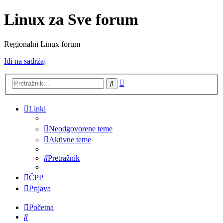
Linux za Sve forum
Regionalni Linux forum
Idi na sadržaj
Napredno
Pretražnik
pretraživanje
Linki
Neodgovorene teme
Aktivne teme
Pretražnik
ČPP
Prijava
Početna
Pretražnik