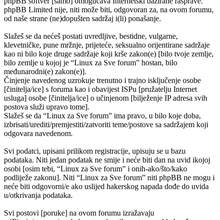
phpBB softver [samo] omogućava Internetski bazirane rasprave.
phpBB Limited nije, niti može biti, odgovoran za, na ovom forumu,
od naše strane (ne)dopušten sadržaj i(li) ponašanje.
Slažeš se da nećeš postati uvredljive, bestidne, vulgarne,
klevetničke, pune mržnje, prijeteće, seksualno orijentirane sadržaje
kao ni bilo koje druge sadržaje koji krše zakon(e) [bilo tvoje zemlje,
bilo zemlje u kojoj je “Linux za Sve forum” hostan, bilo
međunarodni(e) zakon(e)].
Činjenje navedenog uzrokuje trenutno i trajno isključenje osobe
[činitelja/ice] s foruma kao i obavijest ISPu [pružatelju Internet
usluga] osobe [činitelja/ice] o učinjenom [bilježenje IP adresa svih
postova služi upravo tome].
Slažeš se da “Linux za Sve forum” ima pravo, u bilo koje doba,
izbrisati/urediti/premjestiti/zatvoriti teme/postove sa sadržajem koji
odgovara navedenom.
Svi podatci, upisani prilikom registracije, upisuju se u bazu
podataka. Niti jedan podatak ne smije i neće biti dan na uvid ikojoj
osobi [osim tebi, “Linux za Sve forum” i onih-ako/što/kako
podliježe zakonu]. Niti “Linux za Sve forum” niti phpBB ne mogu i
neće biti odgovorni/e ako uslijed hakerskog napada dođe do uvida
u/otkrivanja podataka.
Svi postovi [poruke] na ovom forumu izražavaju