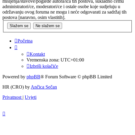
mišljenja/stavove/poglede autora/ica tih postova, sukladno čemu
administratori/ce, moderatori/ce i ostale osobe koje sudjeluju u
održavanju ovog foruma ne mogu i neće odgovarati za sadržaj tih
postova [naravno, osim vlastitih].
Početna
Kontakt
Vremenska zona:
UTC+01:00
Izbriši kolačiće
Powered by
phpBB
® Forum Software © phpBB Limited
HR (CRO) by
Ančica Sečan
Privatnost
|
Uvjeti