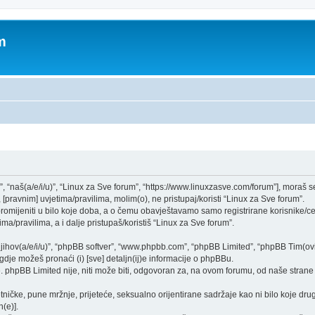
m
”, “naš(a/e/i/u)”, “Linux za Sve forum”, “https://www.linuxzasve.com/forum”], moraš 
[pravnim] uvjetima/pravilima, molim(o), ne pristupaj/koristi “Linux za Sve forum”.
mijeniti u bilo koje doba, a o čemu obavještavamo samo registrirane korisnike/ce,
ma/pravilima, a i dalje pristupaš/koristiš “Linux za Sve forum”.
“njihov(a/e/i/u)”, “phpBB softver”, “www.phpbb.com”, “phpBB Limited”, “phpBB Tim(ovi
gdje možeš pronaći (i) [sve] detaljn(ij)e informacije o phpBBu.
phpBB Limited nije, niti može biti, odgovoran za, na ovom forumu, od naše strane 
tničke, pune mržnje, prijeteće, seksualno orijentirane sadržaje kao ni bilo koje drug
(e)].