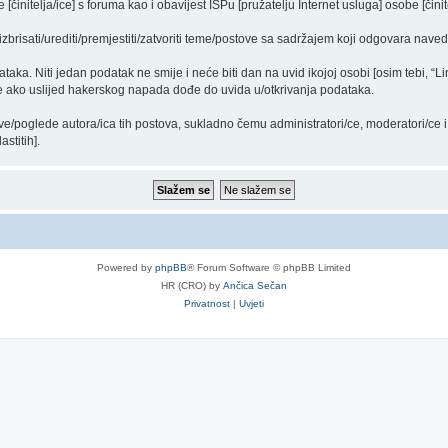
činitelja/ice] s foruma kao i obavijest ISPu [pružatelju Internet usluga] osobe [činit
izbrisati/urediti/premjestiti/zatvoriti teme/postove sa sadržajem koji odgovara nav
ataka. Niti jedan podatak ne smije i neće biti dan na uvid ikojoj osobi [osim tebi, “L
/e ako uslijed hakerskog napada dođe do uvida u/otkrivanja podataka.
ve/poglede autora/ica tih postova, sukladno čemu administratori/ce, moderatori/ce
stitih].
Powered by
phpBB
® Forum Software © phpBB Limited
HR (CRO) by
Ančica Sečan
Privatnost
|
Uvjeti