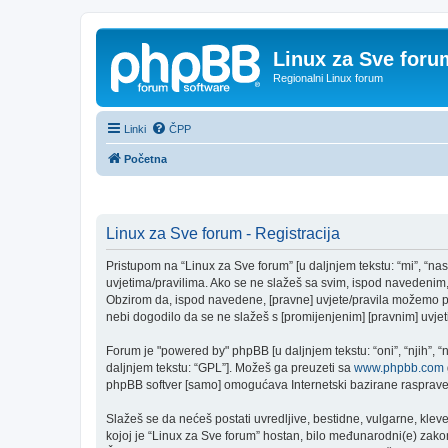
Linux za Sve foru
Regionalni Linux forum
Linki
ČPP
Početna
Linux za Sve forum - Registracija
Pristupom na “Linux za Sve forum” [u daljnjem tekstu: “mi”, “nas
uvjetima/pravilima. Ako se ne slažeš sa svim, ispod navedenim, 
Obzirom da, ispod navedene, [pravne] uvjete/pravila možemo pro
nebi dogodilo da se ne slažeš s [promijenjenim] [pravnim] uvjeti
Forum je "powered by" phpBB [u daljnjem tekstu: “oni”, “njih”, 
daljnjem tekstu: “GPL”]. Možeš ga preuzeti sa
www.phpbb.com
phpBB softver [samo] omogućava Internetski bazirane rasprave. 
Slažeš se da nećeš postati uvredljive, bestidne, vulgarne, kleve
kojoj je “Linux za Sve forum” hostan, bilo međunarodni(e) zakon