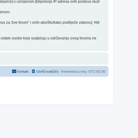
elja/ice] o učinjenom [bilježenje IP adresa svih postova služi
edenom.
inux za Sve forum” i onih-ako/što/kako podliježe zakonu]. Niti
 i ostale osobe koje sudjeluju u održavanju ovog foruma ne
Kontakt
Izbriši kolačiće
Vremenska zona:
UTC+01:00