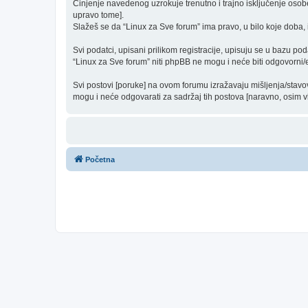
Činjenje navedenog uzrokuje trenutno i trajno isključenje osobe [
upravo tome].
Slažeš se da “Linux za Sve forum” ima pravo, u bilo koje doba, 
Svi podatci, upisani prilikom registracije, upisuju se u bazu pod
“Linux za Sve forum” niti phpBB ne mogu i neće biti odgovorni
Svi postovi [poruke] na ovom forumu izražavaju mišljenja/stavo
mogu i neće odgovarati za sadržaj tih postova [naravno, osim vla
Početna