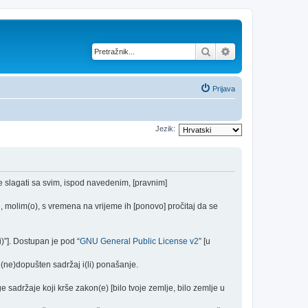
Pretražnik
Napredno pretraž
Prijava
Jezik:
se slagati sa svim, ispod navedenim, [pravnim]
 molim(o), s vremena na vrijeme ih [ponovo] pročitaj da se
)”]. Dostupan je pod “
GNU General Public License v2
” [u
(ne)dopušten sadržaj i(li) ponašanje.
e sadržaje koji krše zakon(e) [bilo tvoje zemlje, bilo zemlje u