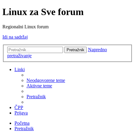
Linux za Sve forum
Regionalni Linux forum
Idi na sadržaj
Napredno
Pretražnik
pretraživanje
Linki
Neodgovorene teme
Aktivne teme
Pretražnik
ČPP
Prijava
Početna
Pretražnik