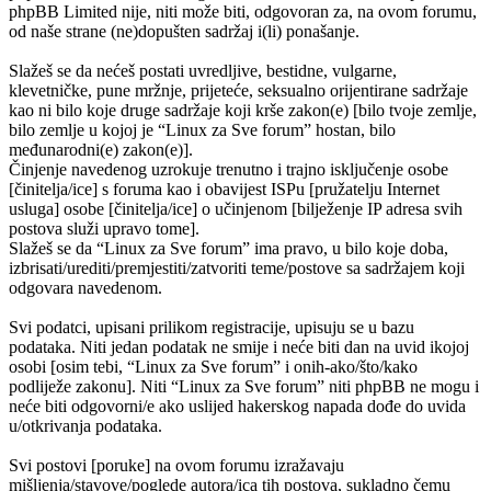
phpBB Limited nije, niti može biti, odgovoran za, na ovom forumu,
od naše strane (ne)dopušten sadržaj i(li) ponašanje.
Slažeš se da nećeš postati uvredljive, bestidne, vulgarne,
klevetničke, pune mržnje, prijeteće, seksualno orijentirane sadržaje
kao ni bilo koje druge sadržaje koji krše zakon(e) [bilo tvoje zemlje,
bilo zemlje u kojoj je “Linux za Sve forum” hostan, bilo
međunarodni(e) zakon(e)].
Činjenje navedenog uzrokuje trenutno i trajno isključenje osobe
[činitelja/ice] s foruma kao i obavijest ISPu [pružatelju Internet
usluga] osobe [činitelja/ice] o učinjenom [bilježenje IP adresa svih
postova služi upravo tome].
Slažeš se da “Linux za Sve forum” ima pravo, u bilo koje doba,
izbrisati/urediti/premjestiti/zatvoriti teme/postove sa sadržajem koji
odgovara navedenom.
Svi podatci, upisani prilikom registracije, upisuju se u bazu
podataka. Niti jedan podatak ne smije i neće biti dan na uvid ikojoj
osobi [osim tebi, “Linux za Sve forum” i onih-ako/što/kako
podliježe zakonu]. Niti “Linux za Sve forum” niti phpBB ne mogu i
neće biti odgovorni/e ako uslijed hakerskog napada dođe do uvida
u/otkrivanja podataka.
Svi postovi [poruke] na ovom forumu izražavaju
mišljenja/stavove/poglede autora/ica tih postova, sukladno čemu