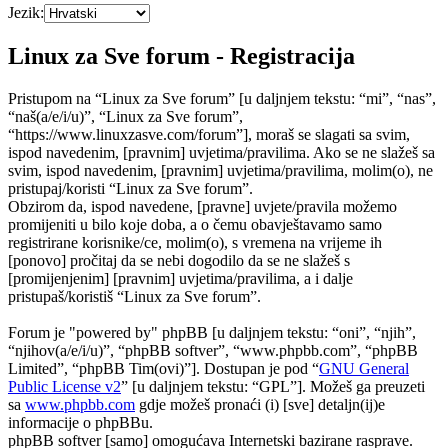
Jezik:
Linux za Sve forum - Registracija
Pristupom na “Linux za Sve forum” [u daljnjem tekstu: “mi”, “nas”,
“naš(a/e/i/u)”, “Linux za Sve forum”,
“https://www.linuxzasve.com/forum”], moraš se slagati sa svim,
ispod navedenim, [pravnim] uvjetima/pravilima. Ako se ne slažeš sa
svim, ispod navedenim, [pravnim] uvjetima/pravilima, molim(o), ne
pristupaj/koristi “Linux za Sve forum”.
Obzirom da, ispod navedene, [pravne] uvjete/pravila možemo
promijeniti u bilo koje doba, a o čemu obavještavamo samo
registrirane korisnike/ce, molim(o), s vremena na vrijeme ih
[ponovo] pročitaj da se nebi dogodilo da se ne slažeš s
[promijenjenim] [pravnim] uvjetima/pravilima, a i dalje
pristupaš/koristiš “Linux za Sve forum”.
Forum je "powered by" phpBB [u daljnjem tekstu: “oni”, “njih”,
“njihov(a/e/i/u)”, “phpBB softver”, “www.phpbb.com”, “phpBB
Limited”, “phpBB Tim(ovi)”]. Dostupan je pod “
GNU General
Public License v2
” [u daljnjem tekstu: “GPL”]. Možeš ga preuzeti
sa
www.phpbb.com
gdje možeš pronaći (i) [sve] detaljn(ij)e
informacije o phpBBu.
phpBB softver [samo] omogućava Internetski bazirane rasprave.