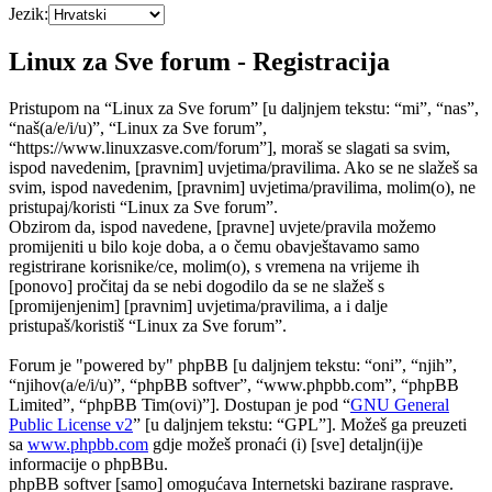
Jezik:
Linux za Sve forum - Registracija
Pristupom na “Linux za Sve forum” [u daljnjem tekstu: “mi”, “nas”,
“naš(a/e/i/u)”, “Linux za Sve forum”,
“https://www.linuxzasve.com/forum”], moraš se slagati sa svim,
ispod navedenim, [pravnim] uvjetima/pravilima. Ako se ne slažeš sa
svim, ispod navedenim, [pravnim] uvjetima/pravilima, molim(o), ne
pristupaj/koristi “Linux za Sve forum”.
Obzirom da, ispod navedene, [pravne] uvjete/pravila možemo
promijeniti u bilo koje doba, a o čemu obavještavamo samo
registrirane korisnike/ce, molim(o), s vremena na vrijeme ih
[ponovo] pročitaj da se nebi dogodilo da se ne slažeš s
[promijenjenim] [pravnim] uvjetima/pravilima, a i dalje
pristupaš/koristiš “Linux za Sve forum”.
Forum je "powered by" phpBB [u daljnjem tekstu: “oni”, “njih”,
“njihov(a/e/i/u)”, “phpBB softver”, “www.phpbb.com”, “phpBB
Limited”, “phpBB Tim(ovi)”]. Dostupan je pod “
GNU General
Public License v2
” [u daljnjem tekstu: “GPL”]. Možeš ga preuzeti
sa
www.phpbb.com
gdje možeš pronaći (i) [sve] detaljn(ij)e
informacije o phpBBu.
phpBB softver [samo] omogućava Internetski bazirane rasprave.