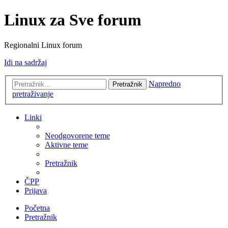
Linux za Sve forum
Regionalni Linux forum
Idi na sadržaj
Napredno
Pretražnik
pretraživanje
Linki
Neodgovorene teme
Aktivne teme
Pretražnik
ČPP
Prijava
Početna
Pretražnik