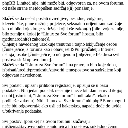
phpBB Limited nije, niti može biti, odgovoran za, na ovom forumu,
od naše strane (ne)dopušten sadržaj i(li) ponašanje.
Slažeš se da nećeš postati uvredljive, bestidne, vulgarne,
klevetničke, pune mržnje, prijeteće, seksualno orijentirane sadržaje
kao ni bilo koje druge sadržaje koji krše zakon(e) [bilo tvoje zemlje,
bilo zemlje u kojoj je “Linux za Sve forum” hostan, bilo
međunarodni(e) zakon(e)].
Činjenje navedenog uzrokuje trenutno i trajno isključenje osobe
[činitelja/ice] s foruma kao i obavijest ISPu [pružatelju Internet
usluga] osobe [činitelja/ice] o učinjenom [bilježenje IP adresa svih
postova služi upravo tome].
Slažeš se da “Linux za Sve forum” ima pravo, u bilo koje doba,
izbrisati/urediti/premjestiti/zatvoriti teme/postove sa sadržajem koji
odgovara navedenom.
Svi podatci, upisani prilikom registracije, upisuju se u bazu
podataka. Niti jedan podatak ne smije i neće biti dan na uvid ikojoj
osobi [osim tebi, “Linux za Sve forum” i onih-ako/što/kako
podliježe zakonu]. Niti “Linux za Sve forum” niti phpBB ne mogu i
neće biti odgovorni/e ako uslijed hakerskog napada dođe do uvida
u/otkrivanja podataka.
Svi postovi [poruke] na ovom forumu izražavaju
mišljenja/stavove/poglede autora/ica tih postova, sukladno čemu