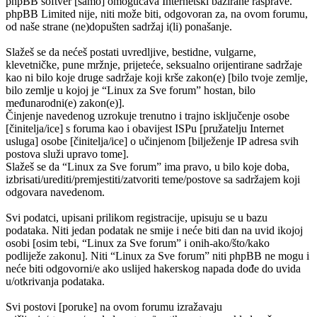
phpBB softver [samo] omogućava Internetski bazirane rasprave.
phpBB Limited nije, niti može biti, odgovoran za, na ovom forumu,
od naše strane (ne)dopušten sadržaj i(li) ponašanje.
Slažeš se da nećeš postati uvredljive, bestidne, vulgarne,
klevetničke, pune mržnje, prijeteće, seksualno orijentirane sadržaje
kao ni bilo koje druge sadržaje koji krše zakon(e) [bilo tvoje zemlje,
bilo zemlje u kojoj je “Linux za Sve forum” hostan, bilo
međunarodni(e) zakon(e)].
Činjenje navedenog uzrokuje trenutno i trajno isključenje osobe
[činitelja/ice] s foruma kao i obavijest ISPu [pružatelju Internet
usluga] osobe [činitelja/ice] o učinjenom [bilježenje IP adresa svih
postova služi upravo tome].
Slažeš se da “Linux za Sve forum” ima pravo, u bilo koje doba,
izbrisati/urediti/premjestiti/zatvoriti teme/postove sa sadržajem koji
odgovara navedenom.
Svi podatci, upisani prilikom registracije, upisuju se u bazu
podataka. Niti jedan podatak ne smije i neće biti dan na uvid ikojoj
osobi [osim tebi, “Linux za Sve forum” i onih-ako/što/kako
podliježe zakonu]. Niti “Linux za Sve forum” niti phpBB ne mogu i
neće biti odgovorni/e ako uslijed hakerskog napada dođe do uvida
u/otkrivanja podataka.
Svi postovi [poruke] na ovom forumu izražavaju