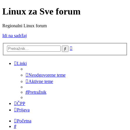
Linux za Sve forum
Regionalni Linux forum
Idi na sadržaj
Napredno
Pretražnik
pretraživanje
Linki
Neodgovorene teme
Aktivne teme
Pretražnik
ČPP
Prijava
Početna
Pretražnik