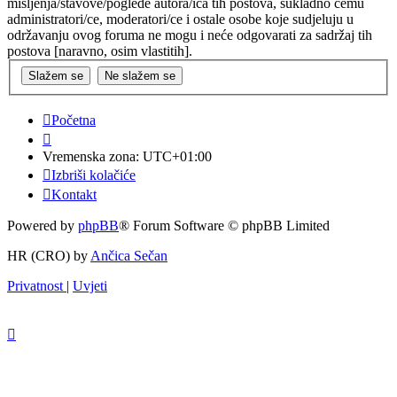
mišljenja/stavove/poglede autora/ica tih postova, sukladno čemu
administratori/ce, moderatori/ce i ostale osobe koje sudjeluju u
održavanju ovog foruma ne mogu i neće odgovarati za sadržaj tih
postova [naravno, osim vlastitih].
Početna
Vremenska zona:
UTC+01:00
Izbriši kolačiće
Kontakt
Powered by
phpBB
® Forum Software © phpBB Limited
HR (CRO) by
Ančica Sečan
Privatnost
|
Uvjeti