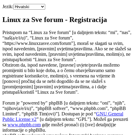
Jezik:
Linux za Sve forum - Registracija
Pristupom na “Linux za Sve forum” [u daljnjem tekstu: “mi”, “nas”,
“naš(a/e/i/u)”, “Linux za Sve forum”,
“https://www.linuxzasve.com/forum”], moraš se slagati sa svim,
ispod navedenim, [pravnim] uvjetima/pravilima. Ako se ne slažeš sa
svim, ispod navedenim, [pravnim] uvjetima/pravilima, molim(o), ne
pristupaj/koristi “Linux za Sve forum”.
Obzirom da, ispod navedene, [pravne] uvjete/pravila možemo
promijeniti u bilo koje doba, a o čemu obavještavamo samo
registrirane korisnike/ce, molim(o), s vremena na vrijeme ih
[ponovo] pročitaj da se nebi dogodilo da se ne slažeš s
[promijenjenim] [pravnim] uvjetima/pravilima, a i dalje
pristupaš/koristiš “Linux za Sve forum”.
Forum je "powered by" phpBB [u daljnjem tekstu: “oni”, “njih”,
“njihov(a/e/i/u)”, “phpBB softver”, “www.phpbb.com”, “phpBB
Limited”, “phpBB Tim(ovi)”]. Dostupan je pod “
GNU General
Public License v2
” [u daljnjem tekstu: “GPL”]. Možeš ga preuzeti
sa
www.phpbb.com
gdje možeš pronaći (i) [sve] detaljn(ij)e
informacije o phpBBu.