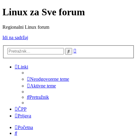
Linux za Sve forum
Regionalni Linux forum
Idi na sadržaj
Napredno
Pretražnik
pretraživanje
Linki
Neodgovorene teme
Aktivne teme
Pretražnik
ČPP
Prijava
Početna
Pretražnik