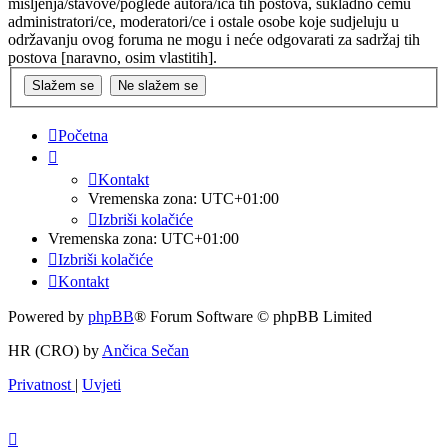
mišljenja/stavove/poglede autora/ica tih postova, sukladno čemu
administratori/ce, moderatori/ce i ostale osobe koje sudjeluju u
održavanju ovog foruma ne mogu i neće odgovarati za sadržaj tih
postova [naravno, osim vlastitih].
Početna
Kontakt
Vremenska zona:
UTC+01:00
Izbriši kolačiće
Vremenska zona:
UTC+01:00
Izbriši kolačiće
Kontakt
Powered by
phpBB
® Forum Software © phpBB Limited
HR (CRO) by
Ančica Sečan
Privatnost
|
Uvjeti