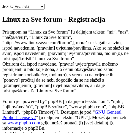
Jezik:
Linux za Sve forum - Registracija
Pristupom na “Linux za Sve forum” [u daljnjem tekstu: “mi”, “nas”,
“naš(a/e/i/u)”, “Linux za Sve forum”,
“https://www.linuxzasve.com/forum”], moraš se slagati sa svim,
ispod navedenim, [pravnim] uvjetima/pravilima. Ako se ne slažeš sa
svim, ispod navedenim, [pravnim] uvjetima/pravilima, molim(o), ne
pristupaj/koristi “Linux za Sve forum”.
Obzirom da, ispod navedene, [pravne] uvjete/pravila možemo
promijeniti u bilo koje doba, a o čemu obavještavamo samo
registrirane korisnike/ce, molim(o), s vremena na vrijeme ih
[ponovo] pročitaj da se nebi dogodilo da se ne slažeš s
[promijenjenim] [pravnim] uvjetima/pravilima, a i dalje
pristupaš/koristiš “Linux za Sve forum”.
Forum je "powered by" phpBB [u daljnjem tekstu: “oni”, “njih”,
“njihov(a/e/i/u)”, “phpBB softver”, “www.phpbb.com”, “phpBB
Limited”, “phpBB Tim(ovi)”]. Dostupan je pod “
GNU General
Public License v2
” [u daljnjem tekstu: “GPL”]. Možeš ga preuzeti
sa
www.phpbb.com
gdje možeš pronaći (i) [sve] detaljn(ij)e
informacije o phpBBu.