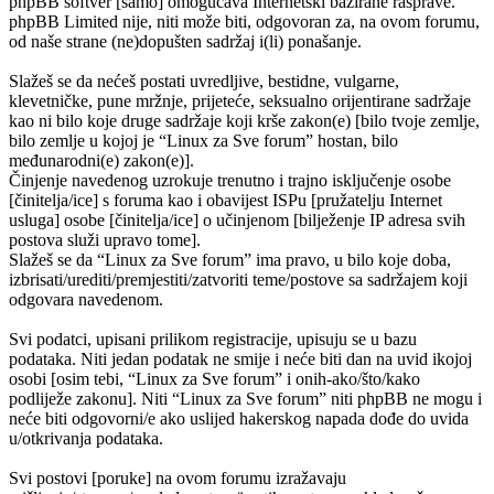
phpBB softver [samo] omogućava Internetski bazirane rasprave.
phpBB Limited nije, niti može biti, odgovoran za, na ovom forumu,
od naše strane (ne)dopušten sadržaj i(li) ponašanje.
Slažeš se da nećeš postati uvredljive, bestidne, vulgarne,
klevetničke, pune mržnje, prijeteće, seksualno orijentirane sadržaje
kao ni bilo koje druge sadržaje koji krše zakon(e) [bilo tvoje zemlje,
bilo zemlje u kojoj je “Linux za Sve forum” hostan, bilo
međunarodni(e) zakon(e)].
Činjenje navedenog uzrokuje trenutno i trajno isključenje osobe
[činitelja/ice] s foruma kao i obavijest ISPu [pružatelju Internet
usluga] osobe [činitelja/ice] o učinjenom [bilježenje IP adresa svih
postova služi upravo tome].
Slažeš se da “Linux za Sve forum” ima pravo, u bilo koje doba,
izbrisati/urediti/premjestiti/zatvoriti teme/postove sa sadržajem koji
odgovara navedenom.
Svi podatci, upisani prilikom registracije, upisuju se u bazu
podataka. Niti jedan podatak ne smije i neće biti dan na uvid ikojoj
osobi [osim tebi, “Linux za Sve forum” i onih-ako/što/kako
podliježe zakonu]. Niti “Linux za Sve forum” niti phpBB ne mogu i
neće biti odgovorni/e ako uslijed hakerskog napada dođe do uvida
u/otkrivanja podataka.
Svi postovi [poruke] na ovom forumu izražavaju