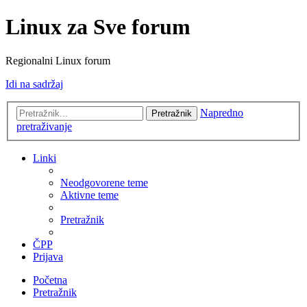
Linux za Sve forum
Regionalni Linux forum
Idi na sadržaj
Napredno
Pretražnik
pretraživanje
Linki
Neodgovorene teme
Aktivne teme
Pretražnik
ČPP
Prijava
Početna
Pretražnik