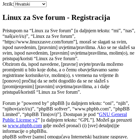
Jezik:
Linux za Sve forum - Registracija
Pristupom na “Linux za Sve forum” [u daljnjem tekstu: “mi”, “nas”,
“naš(a/e/i/u)”, “Linux za Sve forum”,
“https://www.linuxzasve.com/forum”], moraš se slagati sa svim,
ispod navedenim, [pravnim] uvjetima/pravilima. Ako se ne slažeš sa
svim, ispod navedenim, [pravnim] uvjetima/pravilima, molim(o), ne
pristupaj/koristi “Linux za Sve forum”.
Obzirom da, ispod navedene, [pravne] uvjete/pravila možemo
promijeniti u bilo koje doba, a o čemu obavještavamo samo
registrirane korisnike/ce, molim(o), s vremena na vrijeme ih
[ponovo] pročitaj da se nebi dogodilo da se ne slažeš s
[promijenjenim] [pravnim] uvjetima/pravilima, a i dalje
pristupaš/koristiš “Linux za Sve forum”.
Forum je "powered by" phpBB [u daljnjem tekstu: “oni”, “njih”,
“njihov(a/e/i/u)”, “phpBB softver”, “www.phpbb.com”, “phpBB
Limited”, “phpBB Tim(ovi)”]. Dostupan je pod “
GNU General
Public License v2
” [u daljnjem tekstu: “GPL”]. Možeš ga preuzeti
sa
www.phpbb.com
gdje možeš pronaći (i) [sve] detaljn(ij)e
informacije o phpBBu.
phpBB softver [samo] omogućava Internetski bazirane rasprave.