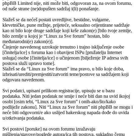
phpBB Limited nije, niti može biti, odgovoran za, na ovom forumu,
od naše strane (ne)dopušten sadržaj i(li) ponašanje.
Slažeš se da nećeš postati uvredljive, bestidne, vulgarne,
klevetničke, pune mržnje, prijeteće, seksualno orijentirane sadržaje
kao ni bilo koje druge sadržaje koji krše zakon(e) [bilo tvoje zemlje,
bilo zemlje u kojoj je “Linux za Sve forum” hostan, bilo
međunarodni(e) zakon(e)].
Činjenje navedenog uzrokuje trenutno i trajno isključenje osobe
[činitelja/ice] s foruma kao i obavijest ISPu [pružatelju Internet
usluga] osobe [činitelja/ice] o učinjenom [bilježenje IP adresa svih
postova služi upravo tome].
Slažeš se da “Linux za Sve forum” ima pravo, u bilo koje doba,
izbrisati/urediti/premjestiti/zatvoriti teme/postove sa sadržajem koji
odgovara navedenom.
Svi podatci, upisani prilikom registracije, upisuju se u bazu
podataka. Niti jedan podatak ne smije i neće biti dan na uvid ikojoj
osobi [osim tebi, “Linux za Sve forum” i onih-ako/što/kako
podliježe zakonu]. Niti “Linux za Sve forum” niti phpBB ne mogu i
neće biti odgovorni/e ako uslijed hakerskog napada dođe do uvida
u/otkrivanja podataka.
Svi postovi [poruke] na ovom forumu izražavaju
mišljenja/stavove/poglede autora/ica tih postova, sukladno čemu