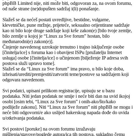
phpBB Limited nije, niti može biti, odgovoran za, na ovom forumu,
od naše strane (ne)dopušten sadržaj i(li) ponašanje.
Slažeš se da nećeš postati uvredljive, bestidne, vulgarne,
klevetničke, pune mržnje, prijeteće, seksualno orijentirane sadržaje
kao ni bilo koje druge sadržaje koji krše zakon(e) [bilo tvoje zemlje,
bilo zemlje u kojoj je “Linux za Sve forum” hostan, bilo
međunarodni(e) zakon(e)].
Činjenje navedenog uzrokuje trenutno i trajno isključenje osobe
[činitelja/ice] s foruma kao i obavijest ISPu [pružatelju Internet
usluga] osobe [činitelja/ice] o učinjenom [bilježenje IP adresa svih
postova služi upravo tome].
Slažeš se da “Linux za Sve forum” ima pravo, u bilo koje doba,
izbrisati/urediti/premjestiti/zatvoriti teme/postove sa sadržajem koji
odgovara navedenom.
Svi podatci, upisani prilikom registracije, upisuju se u bazu
podataka. Niti jedan podatak ne smije i neće biti dan na uvid ikojoj
osobi [osim tebi, “Linux za Sve forum” i onih-ako/što/kako
podliježe zakonu]. Niti “Linux za Sve forum” niti phpBB ne mogu i
neće biti odgovorni/e ako uslijed hakerskog napada dođe do uvida
u/otkrivanja podataka.
Svi postovi [poruke] na ovom forumu izražavaju
mišljenja/stavove/poglede autora/ica tih postova, sukladno čemu