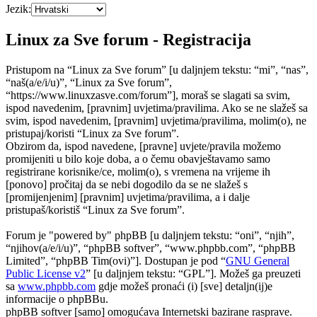
Jezik:
Linux za Sve forum - Registracija
Pristupom na “Linux za Sve forum” [u daljnjem tekstu: “mi”, “nas”,
“naš(a/e/i/u)”, “Linux za Sve forum”,
“https://www.linuxzasve.com/forum”], moraš se slagati sa svim,
ispod navedenim, [pravnim] uvjetima/pravilima. Ako se ne slažeš sa
svim, ispod navedenim, [pravnim] uvjetima/pravilima, molim(o), ne
pristupaj/koristi “Linux za Sve forum”.
Obzirom da, ispod navedene, [pravne] uvjete/pravila možemo
promijeniti u bilo koje doba, a o čemu obavještavamo samo
registrirane korisnike/ce, molim(o), s vremena na vrijeme ih
[ponovo] pročitaj da se nebi dogodilo da se ne slažeš s
[promijenjenim] [pravnim] uvjetima/pravilima, a i dalje
pristupaš/koristiš “Linux za Sve forum”.
Forum je "powered by" phpBB [u daljnjem tekstu: “oni”, “njih”,
“njihov(a/e/i/u)”, “phpBB softver”, “www.phpbb.com”, “phpBB
Limited”, “phpBB Tim(ovi)”]. Dostupan je pod “
GNU General
Public License v2
” [u daljnjem tekstu: “GPL”]. Možeš ga preuzeti
sa
www.phpbb.com
gdje možeš pronaći (i) [sve] detaljn(ij)e
informacije o phpBBu.
phpBB softver [samo] omogućava Internetski bazirane rasprave.