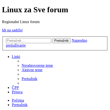
Linux za Sve forum
Regionalni Linux forum
Idi na sadržaj
Napredno
Pretražnik
pretraživanje
Linki
Neodgovorene teme
Aktivne teme
Pretražnik
ČPP
Prijava
Početna
Pretražnik