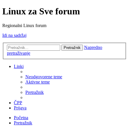
Linux za Sve forum
Regionalni Linux forum
Idi na sadržaj
Napredno
Pretražnik
pretraživanje
Linki
Neodgovorene teme
Aktivne teme
Pretražnik
ČPP
Prijava
Početna
Pretražnik