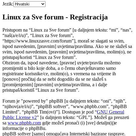
Jezik:
Linux za Sve forum - Registracija
Pristupom na “Linux za Sve forum” [u daljnjem tekstu: “mi”, “nas”,
“naš(a/e/i/u)”, “Linux za Sve forum”,
“https://www.linuxzasve.com/forum”], moraš se slagati sa svim,
ispod navedenim, [pravnim] uvjetima/pravilima. Ako se ne slažeš sa
svim, ispod navedenim, [pravnim] uvjetima/pravilima, molim(o), ne
pristupaj/koristi “Linux za Sve forum”.
Obzirom da, ispod navedene, [pravne] uvjete/pravila možemo
promijeniti u bilo koje doba, a o čemu obavještavamo samo
registrirane korisnike/ce, molim(o), s vremena na vrijeme ih
[ponovo] pročitaj da se nebi dogodilo da se ne slažeš s
[promijenjenim] [pravnim] uvjetima/pravilima, a i dalje
pristupaš/koristiš “Linux za Sve forum”.
Forum je "powered by" phpBB [u daljnjem tekstu: “oni”, “njih”,
“njihov(a/e/i/u)”, “phpBB softver”, “www.phpbb.com”, “phpBB
Limited”, “phpBB Tim(ovi)”]. Dostupan je pod “
GNU General
Public License v2
” [u daljnjem tekstu: “GPL”]. Možeš ga preuzeti
sa
www.phpbb.com
gdje možeš pronaći (i) [sve] detaljn(ij)e
informacije o phpBBu.
phpBB softver [samo] omogućava Internetski bazirane rasprave.