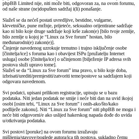
phpBB Limited nije, niti može biti, odgovoran za, na ovom forumu,
od naše strane (ne)dopušten sadržaj i(li) ponašanje.
Slažeš se da nećeš postati uvredljive, bestidne, vulgarne,
klevetničke, pune mržnje, prijeteće, seksualno orijentirane sadržaje
kao ni bilo koje druge sadržaje koji krše zakon(e) [bilo tvoje zemlje,
bilo zemlje u kojoj je “Linux za Sve forum” hostan, bilo
međunarodni(e) zakon(e)].
Činjenje navedenog uzrokuje trenutno i trajno isključenje osobe
[činitelja/ice] s foruma kao i obavijest ISPu [pružatelju Internet
usluga] osobe [činitelja/ice] o učinjenom [bilježenje IP adresa svih
postova služi upravo tome].
Slažeš se da “Linux za Sve forum” ima pravo, u bilo koje doba,
izbrisati/urediti/premjestiti/zatvoriti teme/postove sa sadržajem koji
odgovara navedenom.
Svi podatci, upisani prilikom registracije, upisuju se u bazu
podataka. Niti jedan podatak ne smije i neće biti dan na uvid ikojoj
osobi [osim tebi, “Linux za Sve forum” i onih-ako/što/kako
podliježe zakonu]. Niti “Linux za Sve forum” niti phpBB ne mogu i
neće biti odgovorni/e ako uslijed hakerskog napada dođe do uvida
u/otkrivanja podataka.
Svi postovi [poruke] na ovom forumu izražavaju
mišljenja/stavove/poglede autora/ica tih postova, sukladno čemu