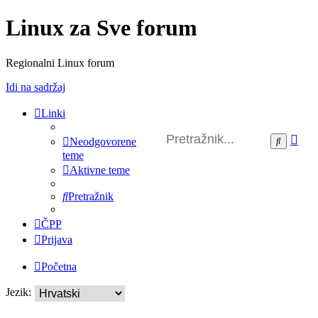
Linux za Sve forum
Regionalni Linux forum
Idi na sadržaj
Linki
Na
Pretražni
Neodgovorene
pre
teme
Aktivne teme
Pretražnik
ČPP
Prijava
Početna
Jezik: