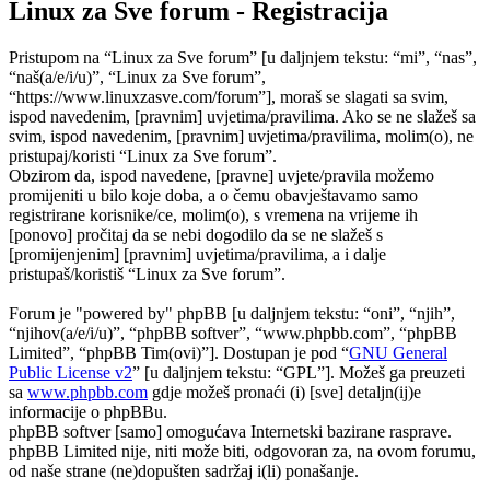
Linux za Sve forum - Registracija
Pristupom na “Linux za Sve forum” [u daljnjem tekstu: “mi”, “nas”,
“naš(a/e/i/u)”, “Linux za Sve forum”,
“https://www.linuxzasve.com/forum”], moraš se slagati sa svim,
ispod navedenim, [pravnim] uvjetima/pravilima. Ako se ne slažeš sa
svim, ispod navedenim, [pravnim] uvjetima/pravilima, molim(o), ne
pristupaj/koristi “Linux za Sve forum”.
Obzirom da, ispod navedene, [pravne] uvjete/pravila možemo
promijeniti u bilo koje doba, a o čemu obavještavamo samo
registrirane korisnike/ce, molim(o), s vremena na vrijeme ih
[ponovo] pročitaj da se nebi dogodilo da se ne slažeš s
[promijenjenim] [pravnim] uvjetima/pravilima, a i dalje
pristupaš/koristiš “Linux za Sve forum”.
Forum je "powered by" phpBB [u daljnjem tekstu: “oni”, “njih”,
“njihov(a/e/i/u)”, “phpBB softver”, “www.phpbb.com”, “phpBB
Limited”, “phpBB Tim(ovi)”]. Dostupan je pod “
GNU General
Public License v2
” [u daljnjem tekstu: “GPL”]. Možeš ga preuzeti
sa
www.phpbb.com
gdje možeš pronaći (i) [sve] detaljn(ij)e
informacije o phpBBu.
phpBB softver [samo] omogućava Internetski bazirane rasprave.
phpBB Limited nije, niti može biti, odgovoran za, na ovom forumu,
od naše strane (ne)dopušten sadržaj i(li) ponašanje.