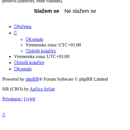
postova [naravno, osim vlastitih].
Početna
Kontakt
Vremenska zona:
UTC+01:00
Izbriši kolačiće
Vremenska zona:
UTC+01:00
Izbriši kolačiće
Kontakt
Powered by
phpBB
® Forum Software © phpBB Limited
HR (CRO) by
Ančica Sečan
Privatnost
|
Uvjeti