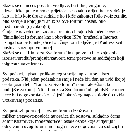
Slažeš se da nećeš postati uvredljive, bestidne, vulgarne,
klevetničke, pune mržnje, prijeteće, seksualno orijentirane sadržaje
kao ni bilo koje druge sadržaje koji krše zakon(e) [bilo tvoje zemlje,
bilo zemlje u kojoj je “Linux za Sve forum” hostan, bilo
međunarodni(e) zakon(e)].
Činjenje navedenog uzrokuje trenutno i trajno isključenje osobe
[činitelja/ice] s foruma kao i obavijest ISPu [pružatelju Internet
usluga] osobe [činitelja/ice] o učinjenom [bilježenje IP adresa svih
postova služi upravo tome].
Slažeš se da “Linux za Sve forum” ima pravo, u bilo koje doba,
izbrisati/urediti/premjestiti/zatvoriti teme/postove sa sadržajem koji
odgovara navedenom.
Svi podatci, upisani prilikom registracije, upisuju se u bazu
podataka. Niti jedan podatak ne smije i neće biti dan na uvid ikojoj
osobi [osim tebi, “Linux za Sve forum” i onih-ako/što/kako
podliježe zakonu]. Niti “Linux za Sve forum” niti phpBB ne mogu i
neće biti odgovorni/e ako uslijed hakerskog napada dođe do uvida
u/otkrivanja podataka.
Svi postovi [poruke] na ovom forumu izražavaju
mišljenja/stavove/poglede autora/ica tih postova, sukladno čemu
administratori/ce, moderatori/ce i ostale osobe koje sudjeluju u
održavanju ovog foruma ne mogu i neće odgovarati za sadržaj tih