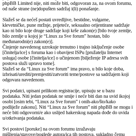
phpBB Limited nije, niti može biti, odgovoran za, na ovom forumu,
od naše strane (ne)dopušten sadržaj i(li) ponašanje.
Slažeš se da nećeš postati uvredljive, bestidne, vulgarne,
klevetničke, pune mržnje, prijeteće, seksualno orijentirane sadržaje
kao ni bilo koje druge sadržaje koji krše zakon(e) [bilo tvoje zemlje,
bilo zemlje u kojoj je “Linux za Sve forum” hostan, bilo
međunarodni(e) zakon(e)].
Činjenje navedenog uzrokuje trenutno i trajno isključenje osobe
[činitelja/ice] s foruma kao i obavijest ISPu [pružatelju Internet
usluga] osobe [činitelja/ice] o učinjenom [bilježenje IP adresa svih
postova služi upravo tome].
Slažeš se da “Linux za Sve forum” ima pravo, u bilo koje doba,
izbrisati/urediti/premjestiti/zatvoriti teme/postove sa sadržajem koji
odgovara navedenom.
Svi podatci, upisani prilikom registracije, upisuju se u bazu
podataka. Niti jedan podatak ne smije i neće biti dan na uvid ikojoj
osobi [osim tebi, “Linux za Sve forum” i onih-ako/što/kako
podliježe zakonu]. Niti “Linux za Sve forum” niti phpBB ne mogu i
neće biti odgovorni/e ako uslijed hakerskog napada dođe do uvida
u/otkrivanja podataka.
Svi postovi [poruke] na ovom forumu izražavaju
mišljenja/stavove/poglede autora/ica tih postova, sukladno čemu