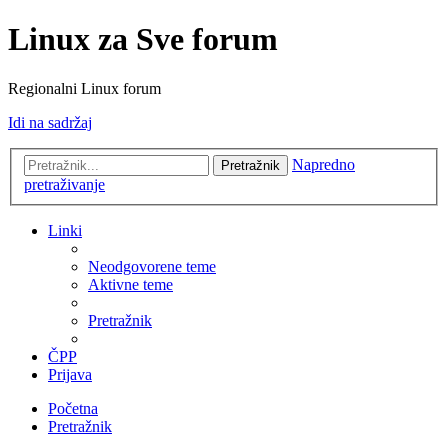
Linux za Sve forum
Regionalni Linux forum
Idi na sadržaj
Napredno
Pretražnik
pretraživanje
Linki
Neodgovorene teme
Aktivne teme
Pretražnik
ČPP
Prijava
Početna
Pretražnik