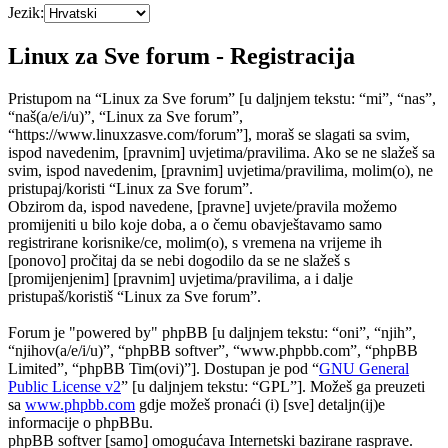
Jezik:
Linux za Sve forum - Registracija
Pristupom na “Linux za Sve forum” [u daljnjem tekstu: “mi”, “nas”,
“naš(a/e/i/u)”, “Linux za Sve forum”,
“https://www.linuxzasve.com/forum”], moraš se slagati sa svim,
ispod navedenim, [pravnim] uvjetima/pravilima. Ako se ne slažeš sa
svim, ispod navedenim, [pravnim] uvjetima/pravilima, molim(o), ne
pristupaj/koristi “Linux za Sve forum”.
Obzirom da, ispod navedene, [pravne] uvjete/pravila možemo
promijeniti u bilo koje doba, a o čemu obavještavamo samo
registrirane korisnike/ce, molim(o), s vremena na vrijeme ih
[ponovo] pročitaj da se nebi dogodilo da se ne slažeš s
[promijenjenim] [pravnim] uvjetima/pravilima, a i dalje
pristupaš/koristiš “Linux za Sve forum”.
Forum je "powered by" phpBB [u daljnjem tekstu: “oni”, “njih”,
“njihov(a/e/i/u)”, “phpBB softver”, “www.phpbb.com”, “phpBB
Limited”, “phpBB Tim(ovi)”]. Dostupan je pod “
GNU General
Public License v2
” [u daljnjem tekstu: “GPL”]. Možeš ga preuzeti
sa
www.phpbb.com
gdje možeš pronaći (i) [sve] detaljn(ij)e
informacije o phpBBu.
phpBB softver [samo] omogućava Internetski bazirane rasprave.