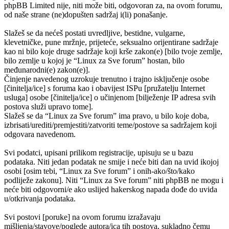
phpBB Limited nije, niti može biti, odgovoran za, na ovom forumu,
od naše strane (ne)dopušten sadržaj i(li) ponašanje.
Slažeš se da nećeš postati uvredljive, bestidne, vulgarne,
klevetničke, pune mržnje, prijeteće, seksualno orijentirane sadržaje
kao ni bilo koje druge sadržaje koji krše zakon(e) [bilo tvoje zemlje,
bilo zemlje u kojoj je “Linux za Sve forum” hostan, bilo
međunarodni(e) zakon(e)].
Činjenje navedenog uzrokuje trenutno i trajno isključenje osobe
[činitelja/ice] s foruma kao i obavijest ISPu [pružatelju Internet
usluga] osobe [činitelja/ice] o učinjenom [bilježenje IP adresa svih
postova služi upravo tome].
Slažeš se da “Linux za Sve forum” ima pravo, u bilo koje doba,
izbrisati/urediti/premjestiti/zatvoriti teme/postove sa sadržajem koji
odgovara navedenom.
Svi podatci, upisani prilikom registracije, upisuju se u bazu
podataka. Niti jedan podatak ne smije i neće biti dan na uvid ikojoj
osobi [osim tebi, “Linux za Sve forum” i onih-ako/što/kako
podliježe zakonu]. Niti “Linux za Sve forum” niti phpBB ne mogu i
neće biti odgovorni/e ako uslijed hakerskog napada dođe do uvida
u/otkrivanja podataka.
Svi postovi [poruke] na ovom forumu izražavaju
mišljenja/stavove/poglede autora/ica tih postova, sukladno čemu