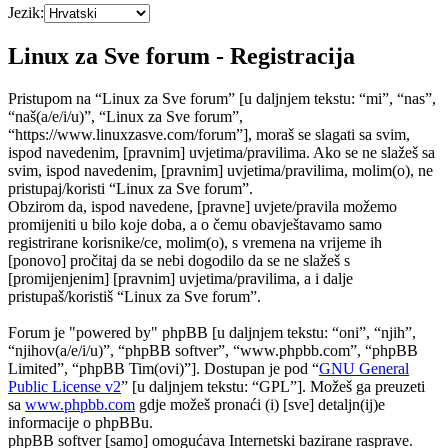
Jezik:
Linux za Sve forum - Registracija
Pristupom na “Linux za Sve forum” [u daljnjem tekstu: “mi”, “nas”,
“naš(a/e/i/u)”, “Linux za Sve forum”,
“https://www.linuxzasve.com/forum”], moraš se slagati sa svim,
ispod navedenim, [pravnim] uvjetima/pravilima. Ako se ne slažeš sa
svim, ispod navedenim, [pravnim] uvjetima/pravilima, molim(o), ne
pristupaj/koristi “Linux za Sve forum”.
Obzirom da, ispod navedene, [pravne] uvjete/pravila možemo
promijeniti u bilo koje doba, a o čemu obavještavamo samo
registrirane korisnike/ce, molim(o), s vremena na vrijeme ih
[ponovo] pročitaj da se nebi dogodilo da se ne slažeš s
[promijenjenim] [pravnim] uvjetima/pravilima, a i dalje
pristupaš/koristiš “Linux za Sve forum”.
Forum je "powered by" phpBB [u daljnjem tekstu: “oni”, “njih”,
“njihov(a/e/i/u)”, “phpBB softver”, “www.phpbb.com”, “phpBB
Limited”, “phpBB Tim(ovi)”]. Dostupan je pod “
GNU General
Public License v2
” [u daljnjem tekstu: “GPL”]. Možeš ga preuzeti
sa
www.phpbb.com
gdje možeš pronaći (i) [sve] detaljn(ij)e
informacije o phpBBu.
phpBB softver [samo] omogućava Internetski bazirane rasprave.