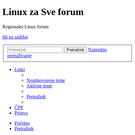
Linux za Sve forum
Regionalni Linux forum
Idi na sadržaj
Napredno
Pretražnik
pretraživanje
Linki
Neodgovorene teme
Aktivne teme
Pretražnik
ČPP
Prijava
Početna
Pretražnik