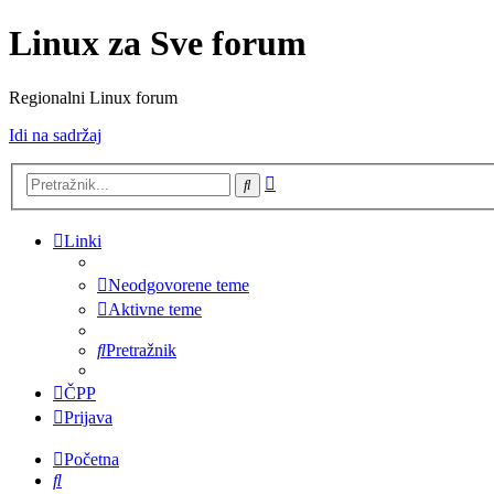
Linux za Sve forum
Regionalni Linux forum
Idi na sadržaj
Napredno
Pretražnik
pretraživanje
Linki
Neodgovorene teme
Aktivne teme
Pretražnik
ČPP
Prijava
Početna
Pretražnik