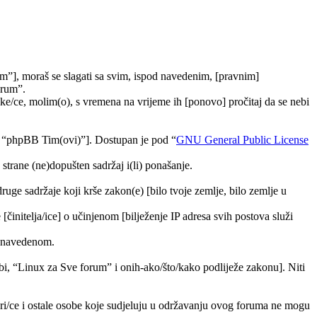
m”], moraš se slagati sa svim, ispod navedenim, [pravnim]
orum”.
e/ce, molim(o), s vremena na vrijeme ih [ponovo] pročitaj da se nebi
, “phpBB Tim(ovi)”]. Dostupan je pod “
GNU General Public License
trane (ne)dopušten sadržaj i(li) ponašanje.
druge sadržaje koji krše zakon(e) [bilo tvoje zemlje, bilo zemlje u
[činitelja/ice] o učinjenom [bilježenje IP adresa svih postova služi
ra navedenom.
tebi, “Linux za Sve forum” i onih-ako/što/kako podliježe zakonu]. Niti
ori/ce i ostale osobe koje sudjeluju u održavanju ovog foruma ne mogu