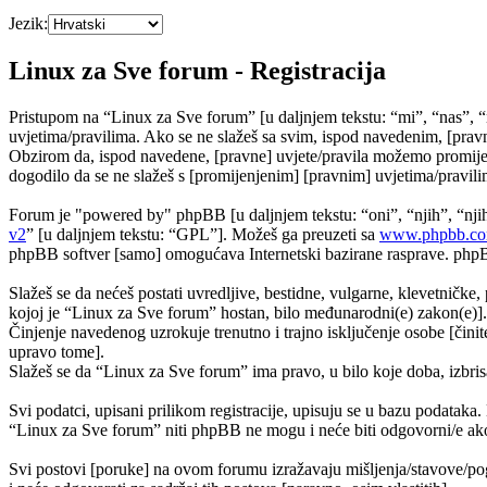
Jezik:
Linux za Sve forum - Registracija
Pristupom na “Linux za Sve forum” [u daljnjem tekstu: “mi”, “nas”, “
uvjetima/pravilima. Ako se ne slažeš sa svim, ispod navedenim, [pravn
Obzirom da, ispod navedene, [pravne] uvjete/pravila možemo promijeni
dogodilo da se ne slažeš s [promijenjenim] [pravnim] uvjetima/pravilim
Forum je "powered by" phpBB [u daljnjem tekstu: “oni”, “njih”, “n
v2
” [u daljnjem tekstu: “GPL”]. Možeš ga preuzeti sa
www.phpbb.c
phpBB softver [samo] omogućava Internetski bazirane rasprave. phpBB 
Slažeš se da nećeš postati uvredljive, bestidne, vulgarne, klevetničke, 
kojoj je “Linux za Sve forum” hostan, bilo međunarodni(e) zakon(e)].
Činjenje navedenog uzrokuje trenutno i trajno isključenje osobe [činite
upravo tome].
Slažeš se da “Linux za Sve forum” ima pravo, u bilo koje doba, izbris
Svi podatci, upisani prilikom registracije, upisuju se u bazu podataka.
“Linux za Sve forum” niti phpBB ne mogu i neće biti odgovorni/e ako
Svi postovi [poruke] na ovom forumu izražavaju mišljenja/stavove/pog