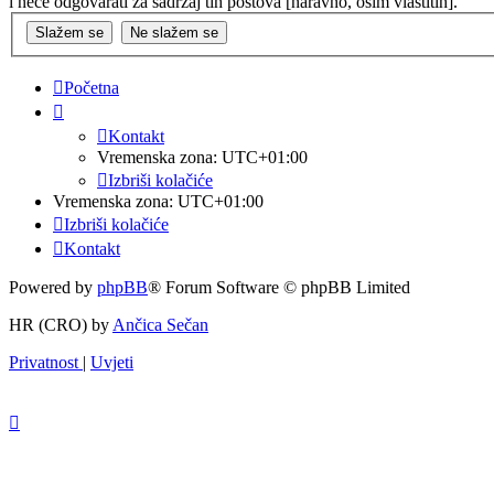
i neće odgovarati za sadržaj tih postova [naravno, osim vlastitih].
Početna
Kontakt
Vremenska zona:
UTC+01:00
Izbriši kolačiće
Vremenska zona:
UTC+01:00
Izbriši kolačiće
Kontakt
Powered by
phpBB
® Forum Software © phpBB Limited
HR (CRO) by
Ančica Sečan
Privatnost
|
Uvjeti