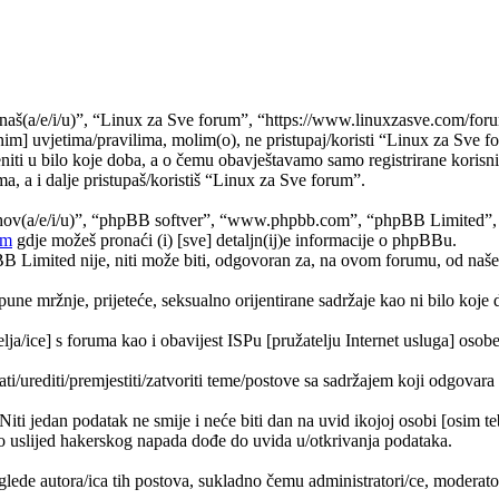
naš(a/e/i/u)”, “Linux za Sve forum”, “https://www.linuxzasve.com/foru
im] uvjetima/pravilima, molim(o), ne pristupaj/koristi “Linux za Sve f
ti u bilo koje doba, a o čemu obavještavamo samo registrirane korisnik
a, a i dalje pristupaš/koristiš “Linux za Sve forum”.
jihov(a/e/i/u)”, “phpBB softver”, “www.phpbb.com”, “phpBB Limited”
om
gdje možeš pronaći (i) [sve] detaljn(ij)e informacije o phpBBu.
Limited nije, niti može biti, odgovoran za, na ovom forumu, od naše s
pune mržnje, prijeteće, seksualno orijentirane sadržaje kao ni bilo koje 
lja/ice] s foruma kao i obavijest ISPu [pružatelju Internet usluga] osobe 
ati/urediti/premjestiti/zatvoriti teme/postove sa sadržajem koji odgova
 Niti jedan podatak ne smije i neće biti dan na uvid ikojoj osobi [osim 
 uslijed hakerskog napada dođe do uvida u/otkrivanja podataka.
lede autora/ica tih postova, sukladno čemu administratori/ce, moderat