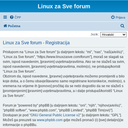
Linux za Sve forum
ČPP
Prijava
P
Početna
r
Jezik:
e
Linux za Sve forum - Registracija
t
Pristupom na “Linux za Sve forum” [u daljnjem tekstu: “mi”, “nas”, “naš(a/e/i/u)”,
r
“Linux za Sve forum”, “https://www.linuxzasve.com/forum”], moraš se slagati sa
a
svim, ispod navedenim, [pravnim] uvjetima/pravilima. Ako se ne slažeš sa svim,
ispod navedenim, [pravnim] uvjetima/pravilima, molim(o), ne pristupaj/koristi
ž
“Linux za Sve forum”.
n
Obzirom da, ispod navedene, [pravne] uvjete/pravila možemo promijeniti u bilo
i
koje doba, a o čemu obavještavamo samo registrirane korisnike/ce, molim(o), s
vremena na vrijeme ih [ponovo] pročitaj da se nebi dogodilo da se ne slažeš s
k
[promijenjenim] [pravnim] uvjetima/pravilima, a i dalje pristupaš/koristiš “Linux
za Sve forum”.
Forum je "powered by" phpBB [u daljnjem tekstu: “oni”, “njih”, “njihov(a/e/i/u)”,
“phpBB softver”, “www.phpbb.com”, “phpBB Limited”, “phpBB Tim(ovi)”].
Dostupan je pod “
GNU General Public License v2
” [u daljnjem tekstu: “GPL”].
Možeš ga preuzeti sa
www.phpbb.com
gdje možeš pronaći (i) [sve] detaljn(ij)e
informacije o phpBBu.