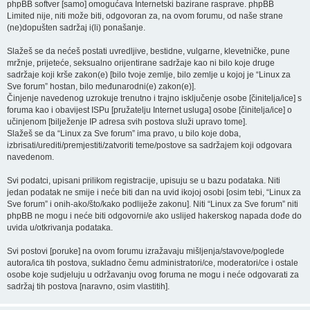
phpBB softver [samo] omogućava Internetski bazirane rasprave. phpBB
Limited nije, niti može biti, odgovoran za, na ovom forumu, od naše strane
(ne)dopušten sadržaj i(li) ponašanje.
Slažeš se da nećeš postati uvredljive, bestidne, vulgarne, klevetničke, pune
mržnje, prijeteće, seksualno orijentirane sadržaje kao ni bilo koje druge
sadržaje koji krše zakon(e) [bilo tvoje zemlje, bilo zemlje u kojoj je “Linux za
Sve forum” hostan, bilo međunarodni(e) zakon(e)].
Činjenje navedenog uzrokuje trenutno i trajno isključenje osobe [činitelja/ice] s
foruma kao i obavijest ISPu [pružatelju Internet usluga] osobe [činitelja/ice] o
učinjenom [bilježenje IP adresa svih postova služi upravo tome].
Slažeš se da “Linux za Sve forum” ima pravo, u bilo koje doba,
izbrisati/urediti/premjestiti/zatvoriti teme/postove sa sadržajem koji odgovara
navedenom.
Svi podatci, upisani prilikom registracije, upisuju se u bazu podataka. Niti
jedan podatak ne smije i neće biti dan na uvid ikojoj osobi [osim tebi, “Linux za
Sve forum” i onih-ako/što/kako podliježe zakonu]. Niti “Linux za Sve forum” niti
phpBB ne mogu i neće biti odgovorni/e ako uslijed hakerskog napada dođe do
uvida u/otkrivanja podataka.
Svi postovi [poruke] na ovom forumu izražavaju mišljenja/stavove/poglede
autora/ica tih postova, sukladno čemu administratori/ce, moderatori/ce i ostale
osobe koje sudjeluju u održavanju ovog foruma ne mogu i neće odgovarati za
sadržaj tih postova [naravno, osim vlastitih].