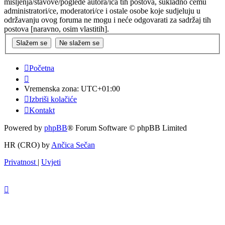
mišljenja/stavove/poglede autora/ica tih postova, sukladno čemu
administratori/ce, moderatori/ce i ostale osobe koje sudjeluju u
održavanju ovog foruma ne mogu i neće odgovarati za sadržaj tih
postova [naravno, osim vlastitih].
Početna
Vremenska zona:
UTC+01:00
Izbriši kolačiće
Kontakt
Powered by
phpBB
® Forum Software © phpBB Limited
HR (CRO) by
Ančica Sečan
Privatnost
|
Uvjeti