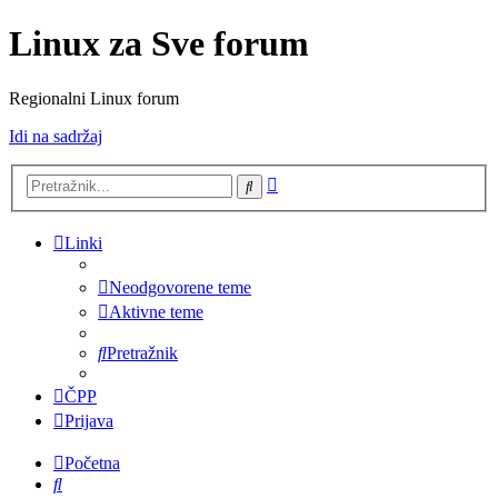
Linux za Sve forum
Regionalni Linux forum
Idi na sadržaj
Napredno
Pretražnik
pretraživanje
Linki
Neodgovorene teme
Aktivne teme
Pretražnik
ČPP
Prijava
Početna
Pretražnik