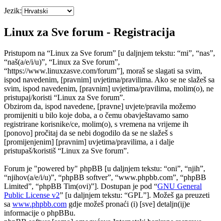
Jezik:
Linux za Sve forum - Registracija
Pristupom na “Linux za Sve forum” [u daljnjem tekstu: “mi”, “nas”,
“naš(a/e/i/u)”, “Linux za Sve forum”,
“https://www.linuxzasve.com/forum”], moraš se slagati sa svim,
ispod navedenim, [pravnim] uvjetima/pravilima. Ako se ne slažeš sa
svim, ispod navedenim, [pravnim] uvjetima/pravilima, molim(o), ne
pristupaj/koristi “Linux za Sve forum”.
Obzirom da, ispod navedene, [pravne] uvjete/pravila možemo
promijeniti u bilo koje doba, a o čemu obavještavamo samo
registrirane korisnike/ce, molim(o), s vremena na vrijeme ih
[ponovo] pročitaj da se nebi dogodilo da se ne slažeš s
[promijenjenim] [pravnim] uvjetima/pravilima, a i dalje
pristupaš/koristiš “Linux za Sve forum”.
Forum je "powered by" phpBB [u daljnjem tekstu: “oni”, “njih”,
“njihov(a/e/i/u)”, “phpBB softver”, “www.phpbb.com”, “phpBB
Limited”, “phpBB Tim(ovi)”]. Dostupan je pod “
GNU General
Public License v2
” [u daljnjem tekstu: “GPL”]. Možeš ga preuzeti
sa
www.phpbb.com
gdje možeš pronaći (i) [sve] detaljn(ij)e
informacije o phpBBu.