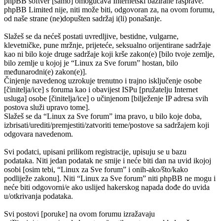
phpBB softver [samo] omogućava Internetski bazirane rasprave.
phpBB Limited nije, niti može biti, odgovoran za, na ovom forumu,
od naše strane (ne)dopušten sadržaj i(li) ponašanje.
Slažeš se da nećeš postati uvredljive, bestidne, vulgarne,
klevetničke, pune mržnje, prijeteće, seksualno orijentirane sadržaje
kao ni bilo koje druge sadržaje koji krše zakon(e) [bilo tvoje zemlje,
bilo zemlje u kojoj je “Linux za Sve forum” hostan, bilo
međunarodni(e) zakon(e)].
Činjenje navedenog uzrokuje trenutno i trajno isključenje osobe
[činitelja/ice] s foruma kao i obavijest ISPu [pružatelju Internet
usluga] osobe [činitelja/ice] o učinjenom [bilježenje IP adresa svih
postova služi upravo tome].
Slažeš se da “Linux za Sve forum” ima pravo, u bilo koje doba,
izbrisati/urediti/premjestiti/zatvoriti teme/postove sa sadržajem koji
odgovara navedenom.
Svi podatci, upisani prilikom registracije, upisuju se u bazu
podataka. Niti jedan podatak ne smije i neće biti dan na uvid ikojoj
osobi [osim tebi, “Linux za Sve forum” i onih-ako/što/kako
podliježe zakonu]. Niti “Linux za Sve forum” niti phpBB ne mogu i
neće biti odgovorni/e ako uslijed hakerskog napada dođe do uvida
u/otkrivanja podataka.
Svi postovi [poruke] na ovom forumu izražavaju