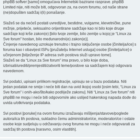
phpBB softver [samo] omogućava Internetski bazirane rasprave. phpBB
Limited nije, niti može biti, odgovoran za, na ovom forumu, od naše strane
(ne)dopušten sadržaj i(li) ponašanje.
Slažeš se da nećeš postati uvredljive, bestidne, vulgarne, klevetničke, pune
mržnje, prijeteće, seksualno orijentirane sadržaje kao ni bilo koje druge
sadržaje koji krše zakon(e) [bilo tvoje zemlje, bilo zemlje u kojoj je “Linux za
Sve forum” hostan, bilo međunarodni(e) zakon(e)].
Činjenje navedenog uzrokuje trenutno i trajno isključenje osobe [činitelja/ice] s
foruma kao i obavijest ISPu [pružatelju Internet usluga] osobe [činitelja/ice] o
učinjenom [bilježenje IP adresa svih postova služi upravo tome].
Slažeš se da “Linux za Sve forum” ima pravo, u bilo koje doba,
izbrisati/urediti/premjestiti/zatvoriti teme/postove sa sadržajem koji odgovara
navedenom.
Svi podatci, upisani prilikom registracije, upisuju se u bazu podataka. Niti
jedan podatak ne smije i neće biti dan na uvid ikojoj osobi [osim tebi, “Linux za
Sve forum” i onih-ako/što/kako podliježe zakonu]. Niti “Linux za Sve forum” niti
phpBB ne mogu i neće biti odgovorni/e ako uslijed hakerskog napada dođe do
uvida u/otkrivanja podataka.
Svi postovi [poruke] na ovom forumu izražavaju mišljenja/stavove/poglede
autora/ica tih postova, sukladno čemu administratori/ce, moderatori/ce i ostale
osobe koje sudjeluju u održavanju ovog foruma ne mogu i neće odgovarati za
sadržaj tih postova [naravno, osim vlastitih].