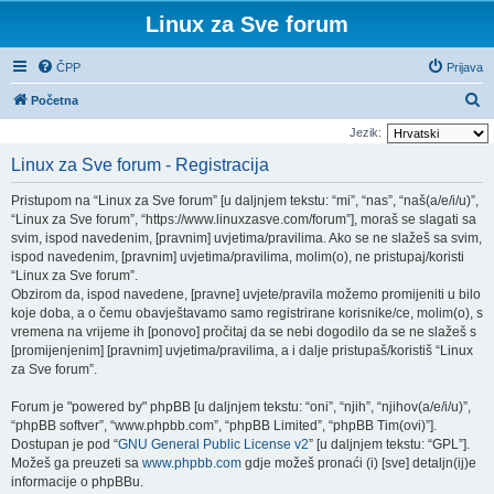
Linux za Sve forum
ČPP
Prijava
P
Početna
r
Jezik:
e
Linux za Sve forum - Registracija
t
Pristupom na “Linux za Sve forum” [u daljnjem tekstu: “mi”, “nas”, “naš(a/e/i/u)”,
r
“Linux za Sve forum”, “https://www.linuxzasve.com/forum”], moraš se slagati sa
a
svim, ispod navedenim, [pravnim] uvjetima/pravilima. Ako se ne slažeš sa svim,
ispod navedenim, [pravnim] uvjetima/pravilima, molim(o), ne pristupaj/koristi
ž
“Linux za Sve forum”.
n
Obzirom da, ispod navedene, [pravne] uvjete/pravila možemo promijeniti u bilo
i
koje doba, a o čemu obavještavamo samo registrirane korisnike/ce, molim(o), s
vremena na vrijeme ih [ponovo] pročitaj da se nebi dogodilo da se ne slažeš s
k
[promijenjenim] [pravnim] uvjetima/pravilima, a i dalje pristupaš/koristiš “Linux
za Sve forum”.
Forum je "powered by" phpBB [u daljnjem tekstu: “oni”, “njih”, “njihov(a/e/i/u)”,
“phpBB softver”, “www.phpbb.com”, “phpBB Limited”, “phpBB Tim(ovi)”].
Dostupan je pod “
GNU General Public License v2
” [u daljnjem tekstu: “GPL”].
Možeš ga preuzeti sa
www.phpbb.com
gdje možeš pronaći (i) [sve] detaljn(ij)e
informacije o phpBBu.