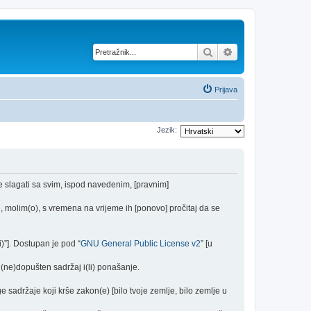
Pretražnik
Napredno pretraž
Prijava
Jezik:
se slagati sa svim, ispod navedenim, [pravnim]
 molim(o), s vremena na vrijeme ih [ponovo] pročitaj da se
)”]. Dostupan je pod “
GNU General Public License v2
” [u
(ne)dopušten sadržaj i(li) ponašanje.
e sadržaje koji krše zakon(e) [bilo tvoje zemlje, bilo zemlje u