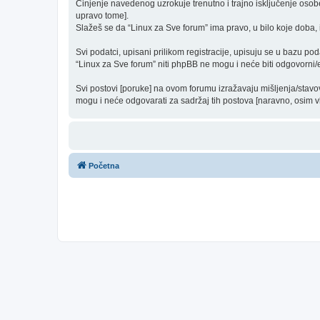
Činjenje navedenog uzrokuje trenutno i trajno isključenje osobe [
upravo tome].
Slažeš se da “Linux za Sve forum” ima pravo, u bilo koje doba, 
Svi podatci, upisani prilikom registracije, upisuju se u bazu pod
“Linux za Sve forum” niti phpBB ne mogu i neće biti odgovorni
Svi postovi [poruke] na ovom forumu izražavaju mišljenja/stavo
mogu i neće odgovarati za sadržaj tih postova [naravno, osim vla
Početna