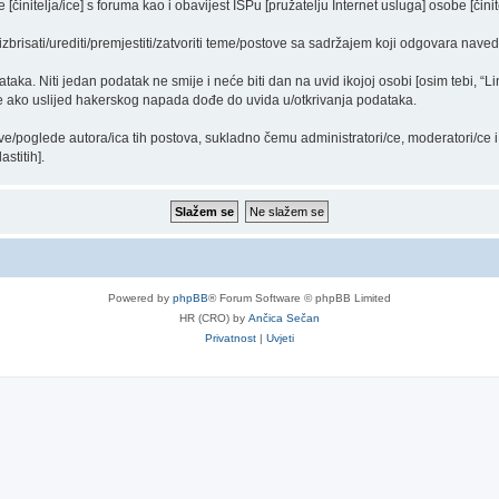
činitelja/ice] s foruma kao i obavijest ISPu [pružatelju Internet usluga] osobe [činit
izbrisati/urediti/premjestiti/zatvoriti teme/postove sa sadržajem koji odgovara nav
ataka. Niti jedan podatak ne smije i neće biti dan na uvid ikojoj osobi [osim tebi, “L
/e ako uslijed hakerskog napada dođe do uvida u/otkrivanja podataka.
ve/poglede autora/ica tih postova, sukladno čemu administratori/ce, moderatori/ce
stitih].
Powered by
phpBB
® Forum Software © phpBB Limited
HR (CRO) by
Ančica Sečan
Privatnost
|
Uvjeti