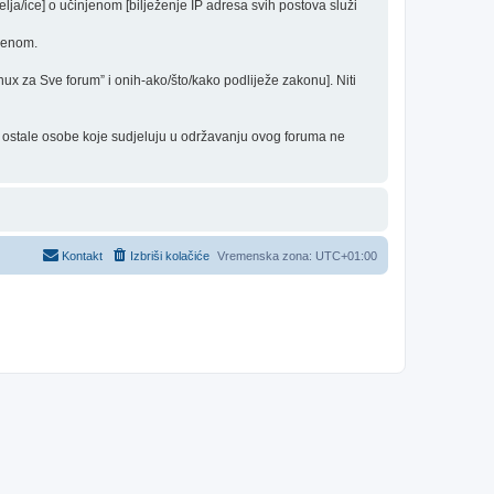
elja/ice] o učinjenom [bilježenje IP adresa svih postova služi
edenom.
inux za Sve forum” i onih-ako/što/kako podliježe zakonu]. Niti
 i ostale osobe koje sudjeluju u održavanju ovog foruma ne
Kontakt
Izbriši kolačiće
Vremenska zona:
UTC+01:00