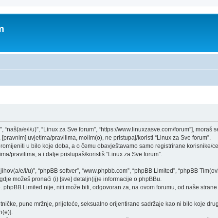
m
”, “naš(a/e/i/u)”, “Linux za Sve forum”, “https://www.linuxzasve.com/forum”], moraš 
[pravnim] uvjetima/pravilima, molim(o), ne pristupaj/koristi “Linux za Sve forum”.
mijeniti u bilo koje doba, a o čemu obavještavamo samo registrirane korisnike/ce,
ma/pravilima, a i dalje pristupaš/koristiš “Linux za Sve forum”.
“njihov(a/e/i/u)”, “phpBB softver”, “www.phpbb.com”, “phpBB Limited”, “phpBB Tim(ovi
gdje možeš pronaći (i) [sve] detaljn(ij)e informacije o phpBBu.
phpBB Limited nije, niti može biti, odgovoran za, na ovom forumu, od naše strane 
tničke, pune mržnje, prijeteće, seksualno orijentirane sadržaje kao ni bilo koje drug
(e)].