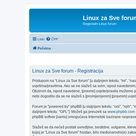
Linux za Sve foru
Regionalni Linux forum
Linki
ČPP
Početna
Linux za Sve forum - Registracija
Pristupom na “Linux za Sve forum” [u daljnjem tekstu: “mi”, “nas
uvjetima/pravilima. Ako se ne slažeš sa svim, ispod navedenim, 
Obzirom da, ispod navedene, [pravne] uvjete/pravila možemo pro
nebi dogodilo da se ne slažeš s [promijenjenim] [pravnim] uvjeti
Forum je "powered by" phpBB [u daljnjem tekstu: “oni”, “njih”, 
daljnjem tekstu: “GPL”]. Možeš ga preuzeti sa
www.phpbb.com
phpBB softver [samo] omogućava Internetski bazirane rasprave. 
Slažeš se da nećeš postati uvredljive, bestidne, vulgarne, kleve
kojoj je “Linux za Sve forum” hostan, bilo međunarodni(e) zakon