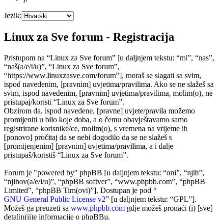
Jezik:
Linux za Sve forum - Registracija
Pristupom na “Linux za Sve forum” [u daljnjem tekstu: “mi”, “nas”,
“naš(a/e/i/u)”, “Linux za Sve forum”,
“https://www.linuxzasve.com/forum”], moraš se slagati sa svim,
ispod navedenim, [pravnim] uvjetima/pravilima. Ako se ne slažeš sa
svim, ispod navedenim, [pravnim] uvjetima/pravilima, molim(o), ne
pristupaj/koristi “Linux za Sve forum”.
Obzirom da, ispod navedene, [pravne] uvjete/pravila možemo
promijeniti u bilo koje doba, a o čemu obavještavamo samo
registrirane korisnike/ce, molim(o), s vremena na vrijeme ih
[ponovo] pročitaj da se nebi dogodilo da se ne slažeš s
[promijenjenim] [pravnim] uvjetima/pravilima, a i dalje
pristupaš/koristiš “Linux za Sve forum”.
Forum je "powered by" phpBB [u daljnjem tekstu: “oni”, “njih”,
“njihov(a/e/i/u)”, “phpBB softver”, “www.phpbb.com”, “phpBB
Limited”, “phpBB Tim(ovi)”]. Dostupan je pod “
GNU General Public License v2
” [u daljnjem tekstu: “GPL”].
Možeš ga preuzeti sa
www.phpbb.com
gdje možeš pronaći (i) [sve]
detaljn(ij)e informacije o phpBBu.