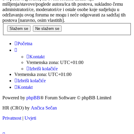
mišljenja/stavove/poglede autora/ica tih postova, sukladno čemu
administratori/ce, moderatori/ce i ostale osobe koje sudjeluju u
održavanju ovog foruma ne mogu i neće odgovarati za sadržaj tih
postova [naravno, osim vlastitih].
Početna
Kontakt
Vremenska zona:
UTC+01:00
Izbriši kolačiće
Vremenska zona:
UTC+01:00
Izbriši kolačiće
Kontakt
Powered by
phpBB
® Forum Software © phpBB Limited
HR (CRO) by
Ančica Sečan
Privatnost
|
Uvjeti