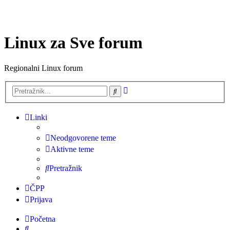
Linux za Sve forum
Regionalni Linux forum
Napredno
Pretražnik
pretraživanje
Linki
Neodgovorene teme
Aktivne teme
Pretražnik
ČPP
Prijava
Početna
Pretražnik