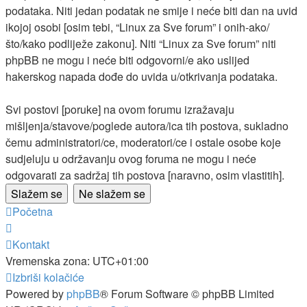
podataka. Niti jedan podatak ne smije i neće biti dan na uvid
ikojoj osobi [osim tebi, “Linux za Sve forum” i onih-ako/
što/kako podliježe zakonu]. Niti “Linux za Sve forum” niti
phpBB ne mogu i neće biti odgovorni/e ako uslijed
hakerskog napada dođe do uvida u/otkrivanja podataka.
Svi postovi [poruke] na ovom forumu izražavaju
mišljenja/stavove/poglede autora/ica tih postova, sukladno
čemu administratori/ce, moderatori/ce i ostale osobe koje
sudjeluju u održavanju ovog foruma ne mogu i neće
odgovarati za sadržaj tih postova [naravno, osim vlastitih].
Početna
Kontakt
Vremenska zona:
UTC+01:00
Izbriši kolačiće
Powered by
phpBB
® Forum Software © phpBB Limited