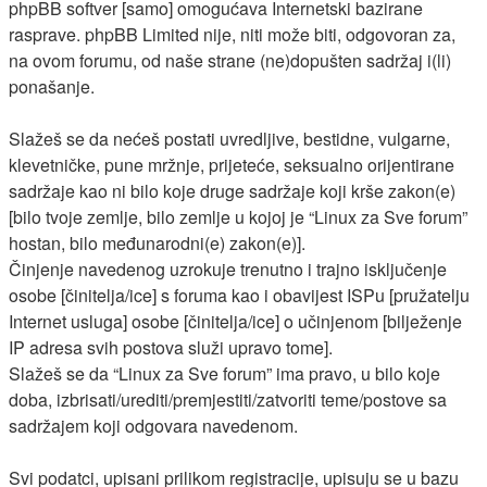
phpBB softver [samo] omogućava Internetski bazirane
rasprave. phpBB Limited nije, niti može biti, odgovoran za,
na ovom forumu, od naše strane (ne)dopušten sadržaj i(li)
ponašanje.
Slažeš se da nećeš postati uvredljive, bestidne, vulgarne,
klevetničke, pune mržnje, prijeteće, seksualno orijentirane
sadržaje kao ni bilo koje druge sadržaje koji krše zakon(e)
[bilo tvoje zemlje, bilo zemlje u kojoj je “Linux za Sve forum”
hostan, bilo međunarodni(e) zakon(e)].
Činjenje navedenog uzrokuje trenutno i trajno isključenje
osobe [činitelja/ice] s foruma kao i obavijest ISPu [pružatelju
Internet usluga] osobe [činitelja/ice] o učinjenom [bilježenje
IP adresa svih postova služi upravo tome].
Slažeš se da “Linux za Sve forum” ima pravo, u bilo koje
doba, izbrisati/urediti/premjestiti/zatvoriti teme/postove sa
sadržajem koji odgovara navedenom.
Svi podatci, upisani prilikom registracije, upisuju se u bazu