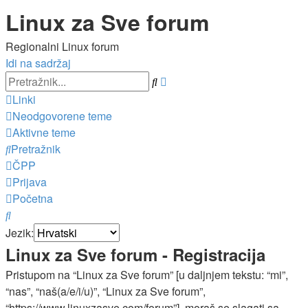
Linux za Sve forum
Regionalni Linux forum
Idi na sadržaj
Napredno
Pretražnik
pretraživanje
Linki
Neodgovorene teme
Aktivne teme
Pretražnik
ČPP
Prijava
Početna
Pretražnik
Jezik:
Linux za Sve forum - Registracija
Pristupom na “Linux za Sve forum” [u daljnjem tekstu: “mi”,
“nas”, “naš(a/e/i/u)”, “Linux za Sve forum”,
“https://www.linuxzasve.com/forum”], moraš se slagati sa