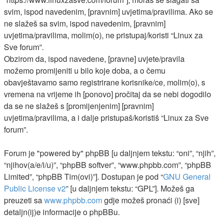
svim, ispod navedenim, [pravnim] uvjetima/pravilima. Ako se
ne slažeš sa svim, ispod navedenim, [pravnim]
uvjetima/pravilima, molim(o), ne pristupaj/koristi “Linux za
Sve forum”.
Obzirom da, ispod navedene, [pravne] uvjete/pravila
možemo promijeniti u bilo koje doba, a o čemu
obavještavamo samo registrirane korisnike/ce, molim(o), s
vremena na vrijeme ih [ponovo] pročitaj da se nebi dogodilo
da se ne slažeš s [promijenjenim] [pravnim]
uvjetima/pravilima, a i dalje pristupaš/koristiš “Linux za Sve
forum”.
Forum je "powered by" phpBB [u daljnjem tekstu: “oni”, “njih”,
“njihov(a/e/i/u)”, “phpBB softver”, “www.phpbb.com”, “phpBB
Limited”, “phpBB Tim(ovi)”]. Dostupan je pod “
GNU General
Public License v2
” [u daljnjem tekstu: “GPL”]. Možeš ga
preuzeti sa
www.phpbb.com
gdje možeš pronaći (i) [sve]
detaljn(ij)e informacije o phpBBu.