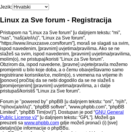
Jezik:
Linux za Sve forum - Registracija
Pristupom na “Linux za Sve forum” [u daljnjem tekstu: “mi”,
“nas”, “naš(a/e/i/u)”, “Linux za Sve forum”,
“https://www.linuxzasve.com/forum”], moraš se slagati sa svim,
ispod navedenim, [pravnim] uvjetima/pravilima. Ako se ne
slažeš sa svim, ispod navedenim, [pravnim] uvjetima/pravilima,
molim(o), ne pristupaj/koristi “Linux za Sve forum”.
Obzirom da, ispod navedene, [pravne] uvjete/pravila možemo
promijeniti u bilo koje doba, a o čemu obavještavamo samo
registrirane korisnike/ce, molim(o), s vremena na vrijeme ih
[ponovo] pročitaj da se nebi dogodilo da se ne slažeš s
[promijenjenim] [pravnim] uvjetima/pravilima, a i dalje
pristupaš/koristiš “Linux za Sve forum”.
Forum je "powered by" phpBB [u daljnjem tekstu: “oni”, “njih”,
“njihov(a/e/i/u)”, “phpBB softver”, “www.phpbb.com”, “phpBB
Limited”, “phpBB Tim(ovi)”]. Dostupan je pod “
GNU General
Public License v2
” [u daljnjem tekstu: “GPL”]. Možeš ga
preuzeti sa
www.phpbb.com
gdje možeš pronaći (i) [sve]
detaljn(ij)e informacije o phpBBu.