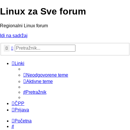
Linux za Sve forum
Regionalni Linux forum
Idi na sadržaj
Pretražnik
Napredno pretraživanje
Linki
Neodgovorene teme
Aktivne teme
Pretražnik
ČPP
Prijava
Početna
Pretražnik