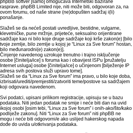
phpBB softver [samo] omogućava Internetski bazirane
rasprave. phpBB Limited nije, niti može biti, odgovoran za, na
ovom forumu, od naše strane (ne)dopušten sadržaj i(li)
ponašanje.
Slažeš se da nećeš postati uvredljive, bestidne, vulgarne,
klevetničke, pune mržnje, prijeteće, seksualno orijentirane
sadržaje kao ni bilo koje druge sadržaje koji krše zakon(e) [bilo
tvoje zemlje, bilo zemlje u kojoj je “Linux za Sve forum” hostan,
bilo međunarodni(e) zakon(e)].
Činjenje navedenog uzrokuje trenutno i trajno isključenje
osobe [činitelja/ice] s foruma kao i obavijest ISPu [pružatelju
Internet usluga] osobe [činitelja/ice] o učinjenom [bilježenje IP
adresa svih postova služi upravo tome].
Slažeš se da “Linux za Sve forum” ima pravo, u bilo koje doba,
izbrisati/urediti/premjestiti/zatvoriti teme/postove sa sadržajem
koji odgovara navedenom.
Svi podatci, upisani prilikom registracije, upisuju se u bazu
podataka. Niti jedan podatak ne smije i neće biti dan na uvid
ikojoj osobi [osim tebi, “Linux za Sve forum” i onih-ako/što/kako
podliježe zakonu]. Niti “Linux za Sve forum” niti phpBB ne
mogu i neće biti odgovorni/e ako uslijed hakerskog napada
dođe do uvida u/otkrivanja podataka.