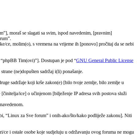
m”], moraš se slagati sa svim, ispod navedenim, [pravnim]
orum”.
e/ce, molim(o), s vremena na vrijeme ih [ponovo] pročitaj da se nebi
, “phpBB Tim(ovi)”]. Dostupan je pod “
GNU General Public License
trane (ne)dopušten sadržaj i(li) ponašanje.
druge sadržaje koji krše zakon(e) [bilo tvoje zemlje, bilo zemlje u
[činitelja/ice] o učinjenom [bilježenje IP adresa svih postova služi
ra navedenom.
tebi, “Linux za Sve forum” i onih-ako/što/kako podliježe zakonu]. Niti
ori/ce i ostale osobe koje sudjeluju u održavanju ovog foruma ne mogu