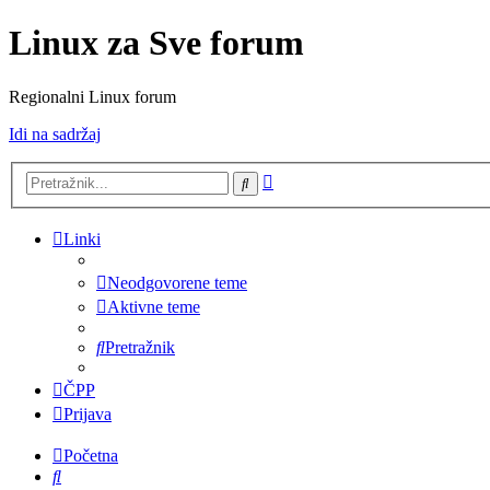
Linux za Sve forum
Regionalni Linux forum
Idi na sadržaj
Napredno
Pretražnik
pretraživanje
Linki
Neodgovorene teme
Aktivne teme
Pretražnik
ČPP
Prijava
Početna
Pretražnik