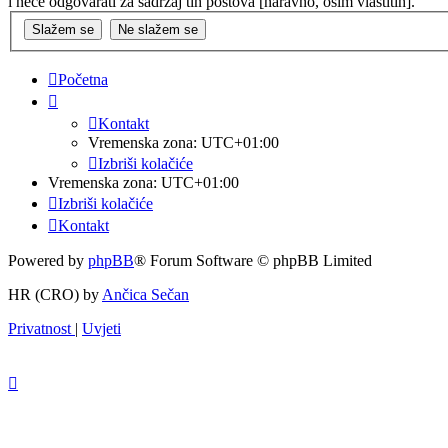
i neće odgovarati za sadržaj tih postova [naravno, osim vlastitih].
Početna
Kontakt
Vremenska zona:
UTC+01:00
Izbriši kolačiće
Vremenska zona:
UTC+01:00
Izbriši kolačiće
Kontakt
Powered by
phpBB
® Forum Software © phpBB Limited
HR (CRO) by
Ančica Sečan
Privatnost
|
Uvjeti