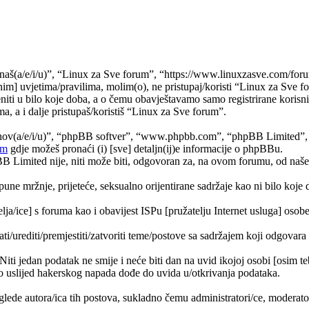
naš(a/e/i/u)”, “Linux za Sve forum”, “https://www.linuxzasve.com/foru
im] uvjetima/pravilima, molim(o), ne pristupaj/koristi “Linux za Sve f
ti u bilo koje doba, a o čemu obavještavamo samo registrirane korisnik
a, a i dalje pristupaš/koristiš “Linux za Sve forum”.
jihov(a/e/i/u)”, “phpBB softver”, “www.phpbb.com”, “phpBB Limited”
om
gdje možeš pronaći (i) [sve] detaljn(ij)e informacije o phpBBu.
Limited nije, niti može biti, odgovoran za, na ovom forumu, od naše s
pune mržnje, prijeteće, seksualno orijentirane sadržaje kao ni bilo koje 
lja/ice] s foruma kao i obavijest ISPu [pružatelju Internet usluga] osobe 
ati/urediti/premjestiti/zatvoriti teme/postove sa sadržajem koji odgova
 Niti jedan podatak ne smije i neće biti dan na uvid ikojoj osobi [osim 
 uslijed hakerskog napada dođe do uvida u/otkrivanja podataka.
lede autora/ica tih postova, sukladno čemu administratori/ce, moderat