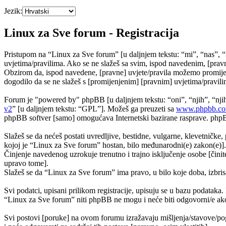
Jezik:
Linux za Sve forum - Registracija
Pristupom na “Linux za Sve forum” [u daljnjem tekstu: “mi”, “nas”, “
uvjetima/pravilima. Ako se ne slažeš sa svim, ispod navedenim, [pravn
Obzirom da, ispod navedene, [pravne] uvjete/pravila možemo promijeni
dogodilo da se ne slažeš s [promijenjenim] [pravnim] uvjetima/pravilim
Forum je "powered by" phpBB [u daljnjem tekstu: “oni”, “njih”, “n
v2
” [u daljnjem tekstu: “GPL”]. Možeš ga preuzeti sa
www.phpbb.c
phpBB softver [samo] omogućava Internetski bazirane rasprave. phpBB 
Slažeš se da nećeš postati uvredljive, bestidne, vulgarne, klevetničke, 
kojoj je “Linux za Sve forum” hostan, bilo međunarodni(e) zakon(e)].
Činjenje navedenog uzrokuje trenutno i trajno isključenje osobe [činite
upravo tome].
Slažeš se da “Linux za Sve forum” ima pravo, u bilo koje doba, izbris
Svi podatci, upisani prilikom registracije, upisuju se u bazu podataka.
“Linux za Sve forum” niti phpBB ne mogu i neće biti odgovorni/e ako
Svi postovi [poruke] na ovom forumu izražavaju mišljenja/stavove/pog