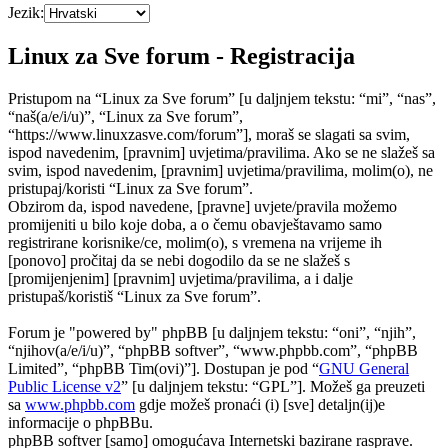
Jezik:
Linux za Sve forum - Registracija
Pristupom na “Linux za Sve forum” [u daljnjem tekstu: “mi”, “nas”,
“naš(a/e/i/u)”, “Linux za Sve forum”,
“https://www.linuxzasve.com/forum”], moraš se slagati sa svim,
ispod navedenim, [pravnim] uvjetima/pravilima. Ako se ne slažeš sa
svim, ispod navedenim, [pravnim] uvjetima/pravilima, molim(o), ne
pristupaj/koristi “Linux za Sve forum”.
Obzirom da, ispod navedene, [pravne] uvjete/pravila možemo
promijeniti u bilo koje doba, a o čemu obavještavamo samo
registrirane korisnike/ce, molim(o), s vremena na vrijeme ih
[ponovo] pročitaj da se nebi dogodilo da se ne slažeš s
[promijenjenim] [pravnim] uvjetima/pravilima, a i dalje
pristupaš/koristiš “Linux za Sve forum”.
Forum je "powered by" phpBB [u daljnjem tekstu: “oni”, “njih”,
“njihov(a/e/i/u)”, “phpBB softver”, “www.phpbb.com”, “phpBB
Limited”, “phpBB Tim(ovi)”]. Dostupan je pod “
GNU General
Public License v2
” [u daljnjem tekstu: “GPL”]. Možeš ga preuzeti
sa
www.phpbb.com
gdje možeš pronaći (i) [sve] detaljn(ij)e
informacije o phpBBu.
phpBB softver [samo] omogućava Internetski bazirane rasprave.