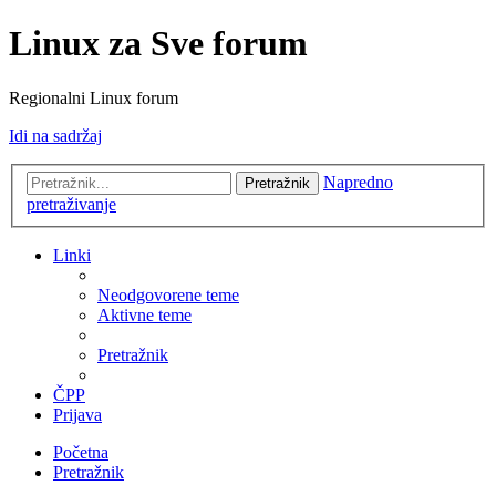
Linux za Sve forum
Regionalni Linux forum
Idi na sadržaj
Napredno
Pretražnik
pretraživanje
Linki
Neodgovorene teme
Aktivne teme
Pretražnik
ČPP
Prijava
Početna
Pretražnik