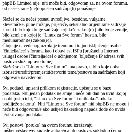
phpBB Limited nije, niti može biti, odgovoran za, na ovom forumu,
od naše strane (ne)dopušten sadržaj i(li) ponašanje.
Slažeš se da nećeš postati uvredljive, bestidne, vulgarne,
klevetničke, pune mržnje, prijeteće, seksualno orijentirane sadržaje
kao ni bilo koje druge sadržaje koji krše zakon(e) [bilo tvoje zemlje,
bilo zemlje u kojoj je “Linux za Sve forum” hostan, bilo
međunarodni(e) zakon(e)].
Činjenje navedenog uzrokuje trenutno i trajno isključenje osobe
[činitelja/ice] s foruma kao i obavijest ISPu [pružatelju Internet
usluga] osobe [činitelja/ice] o učinjenom [bilježenje IP adresa svih
postova služi upravo tome].
Slažeš se da “Linux za Sve forum” ima pravo, u bilo koje doba,
izbrisati/urediti/premjestiti/zatvoriti teme/postove sa sadržajem koji
odgovara navedenom.
Svi podatci, upisani prilikom registracije, upisuju se u bazu
podataka. Niti jedan podatak ne smije i neće biti dan na uvid ikojoj
osobi [osim tebi, “Linux za Sve forum” i onih-ako/što/kako
podliježe zakonu]. Niti “Linux za Sve forum” niti phpBB ne mogu i
neće biti odgovorni/e ako uslijed hakerskog napada dođe do uvida
u/otkrivanja podataka.
Svi postovi [poruke] na ovom forumu izražavaju
mišljenja/stavove/poglede autora/ica tih postova, sukladno čemu