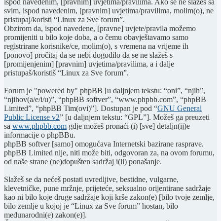
ispod navedenim, [pravnim] uvjetima/pravilima. Ako se ne slažeš sa
svim, ispod navedenim, [pravnim] uvjetima/pravilima, molim(o), ne
pristupaj/koristi “Linux za Sve forum”.
Obzirom da, ispod navedene, [pravne] uvjete/pravila možemo
promijeniti u bilo koje doba, a o čemu obavještavamo samo
registrirane korisnike/ce, molim(o), s vremena na vrijeme ih
[ponovo] pročitaj da se nebi dogodilo da se ne slažeš s
[promijenjenim] [pravnim] uvjetima/pravilima, a i dalje
pristupaš/koristiš “Linux za Sve forum”.
Forum je "powered by" phpBB [u daljnjem tekstu: “oni”, “njih”,
“njihov(a/e/i/u)”, “phpBB softver”, “www.phpbb.com”, “phpBB
Limited”, “phpBB Tim(ovi)”]. Dostupan je pod “
GNU General
Public License v2
” [u daljnjem tekstu: “GPL”]. Možeš ga preuzeti
sa
www.phpbb.com
gdje možeš pronaći (i) [sve] detaljn(ij)e
informacije o phpBBu.
phpBB softver [samo] omogućava Internetski bazirane rasprave.
phpBB Limited nije, niti može biti, odgovoran za, na ovom forumu,
od naše strane (ne)dopušten sadržaj i(li) ponašanje.
Slažeš se da nećeš postati uvredljive, bestidne, vulgarne,
klevetničke, pune mržnje, prijeteće, seksualno orijentirane sadržaje
kao ni bilo koje druge sadržaje koji krše zakon(e) [bilo tvoje zemlje,
bilo zemlje u kojoj je “Linux za Sve forum” hostan, bilo
međunarodni(e) zakon(e)].