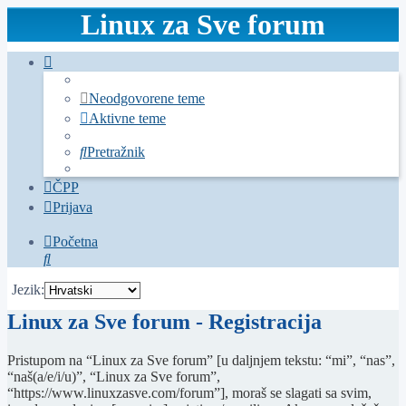
Linux za Sve forum
Neodgovorene teme
Aktivne teme
Pretražnik
ČPP
Prijava
Početna
Pretražnik
Jezik:
Linux za Sve forum - Registracija
Pristupom na “Linux za Sve forum” [u daljnjem tekstu: “mi”, “nas”,
“naš(a/e/i/u)”, “Linux za Sve forum”,
“https://www.linuxzasve.com/forum”], moraš se slagati sa svim,