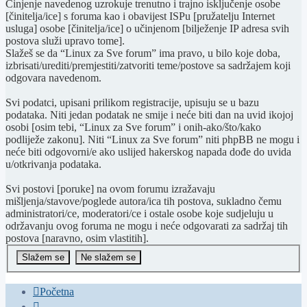
Činjenje navedenog uzrokuje trenutno i trajno isključenje osobe
[činitelja/ice] s foruma kao i obavijest ISPu [pružatelju Internet
usluga] osobe [činitelja/ice] o učinjenom [bilježenje IP adresa svih
postova služi upravo tome].
Slažeš se da “Linux za Sve forum” ima pravo, u bilo koje doba,
izbrisati/urediti/premjestiti/zatvoriti teme/postove sa sadržajem koji
odgovara navedenom.
Svi podatci, upisani prilikom registracije, upisuju se u bazu
podataka. Niti jedan podatak ne smije i neće biti dan na uvid ikojoj
osobi [osim tebi, “Linux za Sve forum” i onih-ako/što/kako
podliježe zakonu]. Niti “Linux za Sve forum” niti phpBB ne mogu i
neće biti odgovorni/e ako uslijed hakerskog napada dođe do uvida
u/otkrivanja podataka.
Svi postovi [poruke] na ovom forumu izražavaju
mišljenja/stavove/poglede autora/ica tih postova, sukladno čemu
administratori/ce, moderatori/ce i ostale osobe koje sudjeluju u
održavanju ovog foruma ne mogu i neće odgovarati za sadržaj tih
postova [naravno, osim vlastitih].
Početna