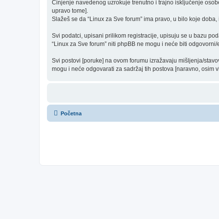
Činjenje navedenog uzrokuje trenutno i trajno isključenje osobe [
upravo tome].
Slažeš se da “Linux za Sve forum” ima pravo, u bilo koje doba, 
Svi podatci, upisani prilikom registracije, upisuju se u bazu pod
“Linux za Sve forum” niti phpBB ne mogu i neće biti odgovorni
Svi postovi [poruke] na ovom forumu izražavaju mišljenja/stavo
mogu i neće odgovarati za sadržaj tih postova [naravno, osim vla
Početna