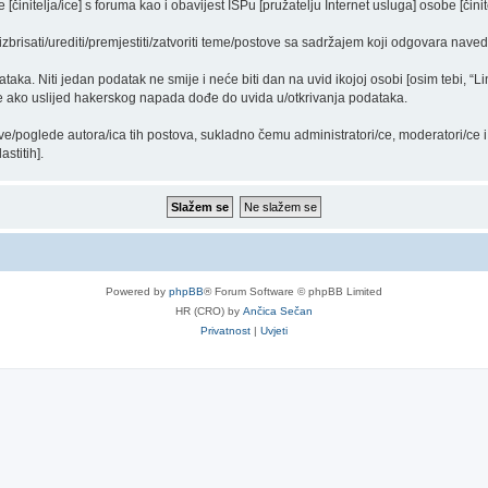
činitelja/ice] s foruma kao i obavijest ISPu [pružatelju Internet usluga] osobe [činit
izbrisati/urediti/premjestiti/zatvoriti teme/postove sa sadržajem koji odgovara nav
ataka. Niti jedan podatak ne smije i neće biti dan na uvid ikojoj osobi [osim tebi, “L
/e ako uslijed hakerskog napada dođe do uvida u/otkrivanja podataka.
ve/poglede autora/ica tih postova, sukladno čemu administratori/ce, moderatori/ce
stitih].
Powered by
phpBB
® Forum Software © phpBB Limited
HR (CRO) by
Ančica Sečan
Privatnost
|
Uvjeti