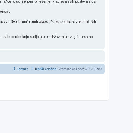
elja/ice] o učinjenom [bilježenje IP adresa svih postova služi
edenom.
inux za Sve forum” i onih-ako/što/kako podliježe zakonu]. Niti
 i ostale osobe koje sudjeluju u održavanju ovog foruma ne
Kontakt
Izbriši kolačiće
Vremenska zona:
UTC+01:00