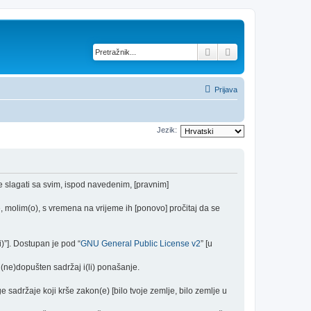
Pretražnik
Napredno pretraž
Prijava
Jezik:
se slagati sa svim, ispod navedenim, [pravnim]
 molim(o), s vremena na vrijeme ih [ponovo] pročitaj da se
)”]. Dostupan je pod “
GNU General Public License v2
” [u
(ne)dopušten sadržaj i(li) ponašanje.
e sadržaje koji krše zakon(e) [bilo tvoje zemlje, bilo zemlje u