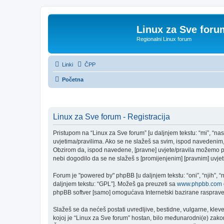
Linux za Sve foru
Regionalni Linux forum
Linki
ČPP
Početna
Linux za Sve forum - Registracija
Pristupom na “Linux za Sve forum” [u daljnjem tekstu: “mi”, “nas
uvjetima/pravilima. Ako se ne slažeš sa svim, ispod navedenim, 
Obzirom da, ispod navedene, [pravne] uvjete/pravila možemo pro
nebi dogodilo da se ne slažeš s [promijenjenim] [pravnim] uvjeti
Forum je "powered by" phpBB [u daljnjem tekstu: “oni”, “njih”, 
daljnjem tekstu: “GPL”]. Možeš ga preuzeti sa
www.phpbb.com
phpBB softver [samo] omogućava Internetski bazirane rasprave. 
Slažeš se da nećeš postati uvredljive, bestidne, vulgarne, kleve
kojoj je “Linux za Sve forum” hostan, bilo međunarodni(e) zakon