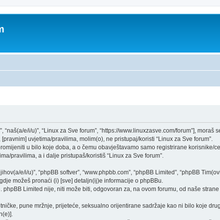
m
”, “naš(a/e/i/u)”, “Linux za Sve forum”, “https://www.linuxzasve.com/forum”], moraš 
[pravnim] uvjetima/pravilima, molim(o), ne pristupaj/koristi “Linux za Sve forum”.
mijeniti u bilo koje doba, a o čemu obavještavamo samo registrirane korisnike/ce,
ma/pravilima, a i dalje pristupaš/koristiš “Linux za Sve forum”.
“njihov(a/e/i/u)”, “phpBB softver”, “www.phpbb.com”, “phpBB Limited”, “phpBB Tim(ovi
gdje možeš pronaći (i) [sve] detaljn(ij)e informacije o phpBBu.
phpBB Limited nije, niti može biti, odgovoran za, na ovom forumu, od naše strane 
tničke, pune mržnje, prijeteće, seksualno orijentirane sadržaje kao ni bilo koje drug
(e)].