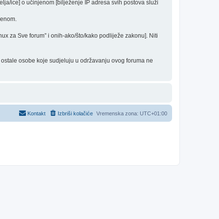
elja/ice] o učinjenom [bilježenje IP adresa svih postova služi
edenom.
inux za Sve forum” i onih-ako/što/kako podliježe zakonu]. Niti
 i ostale osobe koje sudjeluju u održavanju ovog foruma ne
Kontakt
Izbriši kolačiće
Vremenska zona:
UTC+01:00