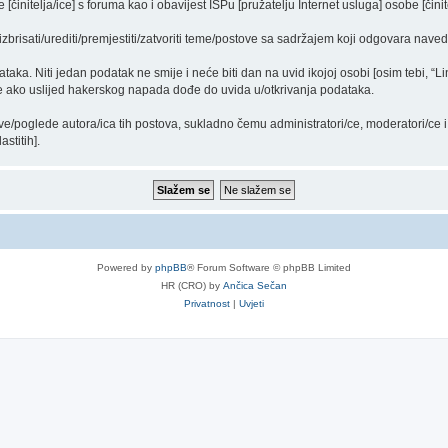
činitelja/ice] s foruma kao i obavijest ISPu [pružatelju Internet usluga] osobe [činit
izbrisati/urediti/premjestiti/zatvoriti teme/postove sa sadržajem koji odgovara nav
ataka. Niti jedan podatak ne smije i neće biti dan na uvid ikojoj osobi [osim tebi, “L
/e ako uslijed hakerskog napada dođe do uvida u/otkrivanja podataka.
ve/poglede autora/ica tih postova, sukladno čemu administratori/ce, moderatori/ce
stitih].
Powered by
phpBB
® Forum Software © phpBB Limited
HR (CRO) by
Ančica Sečan
Privatnost
|
Uvjeti