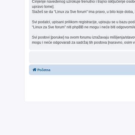
Činjenje navedenog uzrokuje trenutno i trajno isključenje osobe [
upravo tome].
Slažeš se da “Linux za Sve forum” ima pravo, u bilo koje doba, 
Svi podatci, upisani prilikom registracije, upisuju se u bazu pod
“Linux za Sve forum” niti phpBB ne mogu i neće biti odgovorni
Svi postovi [poruke] na ovom forumu izražavaju mišljenja/stavo
mogu i neće odgovarati za sadržaj tih postova [naravno, osim vla
Početna