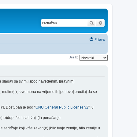
Pretražnik
Napredno pretraž
Prijava
Jezik:
se slagati sa svim, ispod navedenim, [pravnim]
 molim(o), s vremena na vrijeme ih [ponovo] pročitaj da se
)”]. Dostupan je pod “
GNU General Public License v2
” [u
(ne)dopušten sadržaj i(li) ponašanje.
e sadržaje koji krše zakon(e) [bilo tvoje zemlje, bilo zemlje u