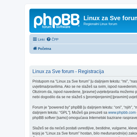
Linux za Sve foru
Regionalni Linux forum
Linki
ČPP
Početna
Linux za Sve forum - Registracija
Pristupom na “Linux za Sve forum” [u daljnjem tekstu: “mi”, “nas
uvjetima/pravilima. Ako se ne slažeš sa svim, ispod navedenim, 
Obzirom da, ispod navedene, [pravne] uvjete/pravila možemo pro
nebi dogodilo da se ne slažeš s [promijenjenim] [pravnim] uvjeti
Forum je "powered by" phpBB [u daljnjem tekstu: “oni”, “njih”, 
daljnjem tekstu: “GPL”]. Možeš ga preuzeti sa
www.phpbb.com
phpBB softver [samo] omogućava Internetski bazirane rasprave. 
Slažeš se da nećeš postati uvredljive, bestidne, vulgarne, kleve
kojoj je “Linux za Sve forum” hostan, bilo međunarodni(e) zakon