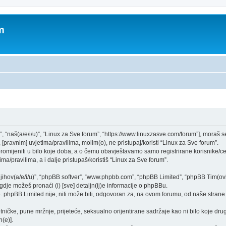
m
”, “naš(a/e/i/u)”, “Linux za Sve forum”, “https://www.linuxzasve.com/forum”], moraš 
[pravnim] uvjetima/pravilima, molim(o), ne pristupaj/koristi “Linux za Sve forum”.
mijeniti u bilo koje doba, a o čemu obavještavamo samo registrirane korisnike/ce,
ma/pravilima, a i dalje pristupaš/koristiš “Linux za Sve forum”.
“njihov(a/e/i/u)”, “phpBB softver”, “www.phpbb.com”, “phpBB Limited”, “phpBB Tim(ovi
gdje možeš pronaći (i) [sve] detaljn(ij)e informacije o phpBBu.
phpBB Limited nije, niti može biti, odgovoran za, na ovom forumu, od naše strane 
tničke, pune mržnje, prijeteće, seksualno orijentirane sadržaje kao ni bilo koje drug
(e)].