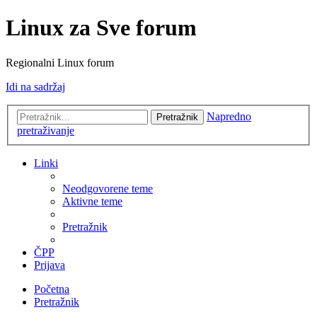
Linux za Sve forum
Regionalni Linux forum
Idi na sadržaj
Napredno
Pretražnik
pretraživanje
Linki
Neodgovorene teme
Aktivne teme
Pretražnik
ČPP
Prijava
Početna
Pretražnik