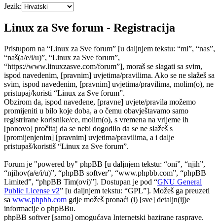
Jezik:
Linux za Sve forum - Registracija
Pristupom na “Linux za Sve forum” [u daljnjem tekstu: “mi”, “nas”,
“naš(a/e/i/u)”, “Linux za Sve forum”,
“https://www.linuxzasve.com/forum”], moraš se slagati sa svim,
ispod navedenim, [pravnim] uvjetima/pravilima. Ako se ne slažeš sa
svim, ispod navedenim, [pravnim] uvjetima/pravilima, molim(o), ne
pristupaj/koristi “Linux za Sve forum”.
Obzirom da, ispod navedene, [pravne] uvjete/pravila možemo
promijeniti u bilo koje doba, a o čemu obavještavamo samo
registrirane korisnike/ce, molim(o), s vremena na vrijeme ih
[ponovo] pročitaj da se nebi dogodilo da se ne slažeš s
[promijenjenim] [pravnim] uvjetima/pravilima, a i dalje
pristupaš/koristiš “Linux za Sve forum”.
Forum je "powered by" phpBB [u daljnjem tekstu: “oni”, “njih”,
“njihov(a/e/i/u)”, “phpBB softver”, “www.phpbb.com”, “phpBB
Limited”, “phpBB Tim(ovi)”]. Dostupan je pod “
GNU General
Public License v2
” [u daljnjem tekstu: “GPL”]. Možeš ga preuzeti
sa
www.phpbb.com
gdje možeš pronaći (i) [sve] detaljn(ij)e
informacije o phpBBu.
phpBB softver [samo] omogućava Internetski bazirane rasprave.