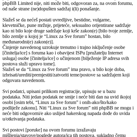
phpBB Limited nije, niti može biti, odgovoran za, na ovom forumu,
od naše strane (ne)dopušten sadržaj i(li) ponašanje.
Slažeš se da nećeš postati uvredljive, bestidne, vulgarne,
klevetničke, pune mržnje, prijeteće, seksualno orijentirane sadržaje
kao ni bilo koje druge sadržaje koji krše zakon(e) [bilo tvoje zemlje,
bilo zemlje u kojoj je “Linux za Sve forum” hostan, bilo
međunarodni(e) zakon(e)].
Činjenje navedenog uzrokuje trenutno i trajno isključenje osobe
[činitelja/ice] s foruma kao i obavijest ISPu [pružatelju Internet
usluga] osobe [činitelja/ice] o učinjenom [bilježenje IP adresa svih
postova služi upravo tome].
Slažeš se da “Linux za Sve forum” ima pravo, u bilo koje doba,
izbrisati/urediti/premjestiti/zatvoriti teme/postove sa sadržajem koji
odgovara navedenom.
Svi podatci, upisani prilikom registracije, upisuju se u bazu
podataka. Niti jedan podatak ne smije i neće biti dan na uvid ikojoj
osobi [osim tebi, “Linux za Sve forum” i onih-ako/što/kako
podliježe zakonu]. Niti “Linux za Sve forum” niti phpBB ne mogu i
neće biti odgovorni/e ako uslijed hakerskog napada dođe do uvida
u/otkrivanja podataka.
Svi postovi [poruke] na ovom forumu izražavaju
mišljenja/stavove/poglede autora/ica tih postova, sukladno čemu