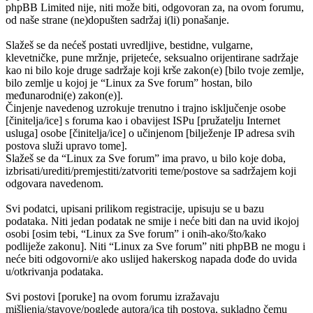
phpBB Limited nije, niti može biti, odgovoran za, na ovom forumu,
od naše strane (ne)dopušten sadržaj i(li) ponašanje.
Slažeš se da nećeš postati uvredljive, bestidne, vulgarne,
klevetničke, pune mržnje, prijeteće, seksualno orijentirane sadržaje
kao ni bilo koje druge sadržaje koji krše zakon(e) [bilo tvoje zemlje,
bilo zemlje u kojoj je “Linux za Sve forum” hostan, bilo
međunarodni(e) zakon(e)].
Činjenje navedenog uzrokuje trenutno i trajno isključenje osobe
[činitelja/ice] s foruma kao i obavijest ISPu [pružatelju Internet
usluga] osobe [činitelja/ice] o učinjenom [bilježenje IP adresa svih
postova služi upravo tome].
Slažeš se da “Linux za Sve forum” ima pravo, u bilo koje doba,
izbrisati/urediti/premjestiti/zatvoriti teme/postove sa sadržajem koji
odgovara navedenom.
Svi podatci, upisani prilikom registracije, upisuju se u bazu
podataka. Niti jedan podatak ne smije i neće biti dan na uvid ikojoj
osobi [osim tebi, “Linux za Sve forum” i onih-ako/što/kako
podliježe zakonu]. Niti “Linux za Sve forum” niti phpBB ne mogu i
neće biti odgovorni/e ako uslijed hakerskog napada dođe do uvida
u/otkrivanja podataka.
Svi postovi [poruke] na ovom forumu izražavaju
mišljenja/stavove/poglede autora/ica tih postova, sukladno čemu