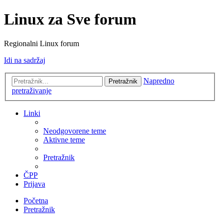
Linux za Sve forum
Regionalni Linux forum
Idi na sadržaj
Napredno
Pretražnik
pretraživanje
Linki
Neodgovorene teme
Aktivne teme
Pretražnik
ČPP
Prijava
Početna
Pretražnik