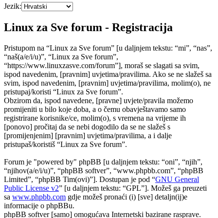
Jezik:
Linux za Sve forum - Registracija
Pristupom na “Linux za Sve forum” [u daljnjem tekstu: “mi”, “nas”,
“naš(a/e/i/u)”, “Linux za Sve forum”,
“https://www.linuxzasve.com/forum”], moraš se slagati sa svim,
ispod navedenim, [pravnim] uvjetima/pravilima. Ako se ne slažeš sa
svim, ispod navedenim, [pravnim] uvjetima/pravilima, molim(o), ne
pristupaj/koristi “Linux za Sve forum”.
Obzirom da, ispod navedene, [pravne] uvjete/pravila možemo
promijeniti u bilo koje doba, a o čemu obavještavamo samo
registrirane korisnike/ce, molim(o), s vremena na vrijeme ih
[ponovo] pročitaj da se nebi dogodilo da se ne slažeš s
[promijenjenim] [pravnim] uvjetima/pravilima, a i dalje
pristupaš/koristiš “Linux za Sve forum”.
Forum je "powered by" phpBB [u daljnjem tekstu: “oni”, “njih”,
“njihov(a/e/i/u)”, “phpBB softver”, “www.phpbb.com”, “phpBB
Limited”, “phpBB Tim(ovi)”]. Dostupan je pod “
GNU General
Public License v2
” [u daljnjem tekstu: “GPL”]. Možeš ga preuzeti
sa
www.phpbb.com
gdje možeš pronaći (i) [sve] detaljn(ij)e
informacije o phpBBu.
phpBB softver [samo] omogućava Internetski bazirane rasprave.