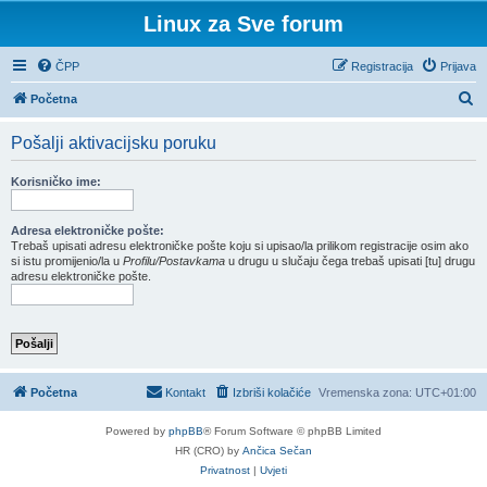
Linux za Sve forum
ČPP
Registracija
Prijava
P
Početna
r
Pošalji aktivacijsku poruku
e
t
Korisničko ime:
r
a
Adresa elektroničke pošte:
Trebaš upisati adresu elektroničke pošte koju si upisao/la prilikom registracije osim ako
ž
si istu promijenio/la u
Profilu/Postavkama
u drugu u slučaju čega trebaš upisati [tu] drugu
adresu elektroničke pošte.
n
i
k
Početna
Kontakt
Izbriši kolačiće
Vremenska zona:
UTC+01:00
Powered by
phpBB
® Forum Software © phpBB Limited
HR (CRO) by
Ančica Sečan
Privatnost
|
Uvjeti