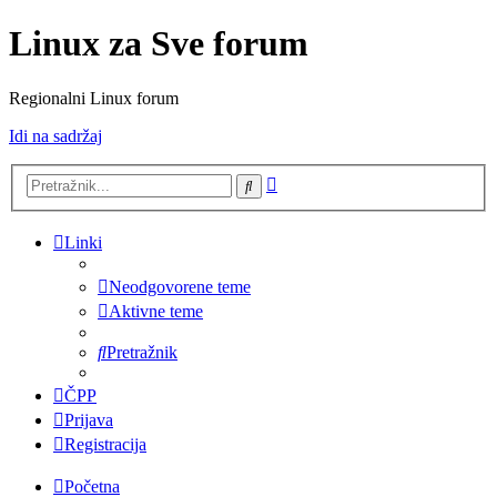
Linux za Sve forum
Regionalni Linux forum
Idi na sadržaj
Napredno
Pretražnik
pretraživanje
Linki
Neodgovorene teme
Aktivne teme
Pretražnik
ČPP
Prijava
Registracija
Početna