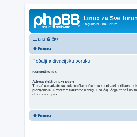
Linux za Sve foru
Regionalni Linux forum
Linki
ČPP
Početna
Pošalji aktivacijsku poruku
Korisničko ime:
Adresa elektroničke pošte:
Trebaš upisati adresu elektroničke pošte koju si upisao/la prilikom regis
promijenio/la u
Profilu/Postavkama
u drugu u slučaju čega trebaš upisat
elektroničke pošte.
Početna