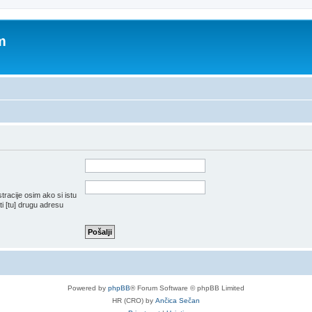
m
tracije osim ako si istu
i [tu] drugu adresu
Powered by
phpBB
® Forum Software © phpBB Limited
HR (CRO) by
Ančica Sečan