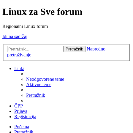
Linux za Sve forum
Regionalni Linux forum
Idi na sadržaj
Napredno
Pretražnik
pretraživanje
Linki
Neodgovorene teme
Aktivne teme
Pretražnik
ČPP
Prijava
Registracija
Početna
Pretražnik