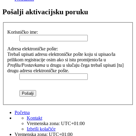
Pošalji aktivacijsku poruku
Korisničko ime:
Adresa elektroničke pošte:
Trebaš upisati adresu elektroničke pošte koju si upisao/la
prilikom registracije osim ako si istu promijenio/la u
Profilu/Postavkama
u drugu u slučaju čega trebaš upisati [tu]
drugu adresu elektroničke pošte.
Početna
Kontakt
Vremenska zona:
UTC+01:00
Izbriši kolačiće
Vremenska zona:
UTC+01:00