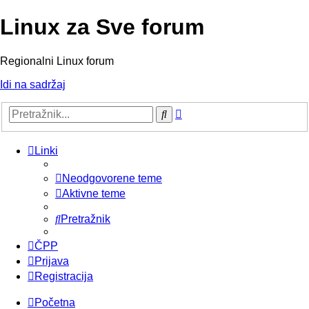
Linux za Sve forum
Regionalni Linux forum
Idi na sadržaj
Napredno
Pretražnik
pretraživanje
Linki
Neodgovorene teme
Aktivne teme
Pretražnik
ČPP
Prijava
Registracija
Početna