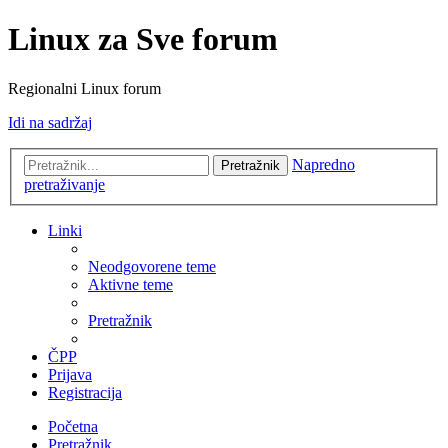
Linux za Sve forum
Regionalni Linux forum
Idi na sadržaj
Napredno
Pretražnik
pretraživanje
Linki
Neodgovorene teme
Aktivne teme
Pretražnik
ČPP
Prijava
Registracija
Početna
Pretražnik