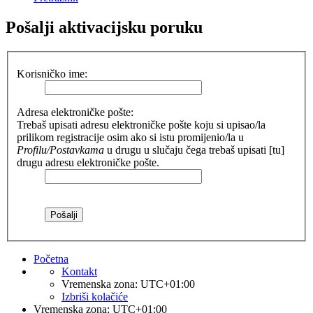
Pošalji aktivacijsku poruku
Korisničko ime:
Adresa elektroničke pošte:
Trebaš upisati adresu elektroničke pošte koju si upisao/la
prilikom registracije osim ako si istu promijenio/la u
Profilu/Postavkama
u drugu u slučaju čega trebaš upisati [tu]
drugu adresu elektroničke pošte.
Početna
Kontakt
Vremenska zona:
UTC+01:00
Izbriši kolačiće
Vremenska zona:
UTC+01:00