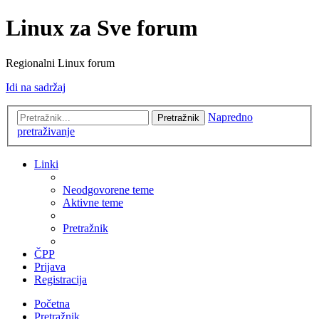
Linux za Sve forum
Regionalni Linux forum
Idi na sadržaj
Napredno
Pretražnik
pretraživanje
Linki
Neodgovorene teme
Aktivne teme
Pretražnik
ČPP
Prijava
Registracija
Početna
Pretražnik