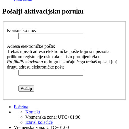
Pošalji aktivacijsku poruku
Korisničko ime:
Adresa elektroničke pošte:
Trebaš upisati adresu elektroničke pošte koju si upisao/la
prilikom registracije osim ako si istu promijenio/la u
Profilu/Postavkama
u drugu u slučaju čega trebaš upisati [tu]
drugu adresu elektroničke pošte.
Početna
Kontakt
Vremenska zona:
UTC+01:00
Izbriši kolačiće
Vremenska zona:
UTC+01:00