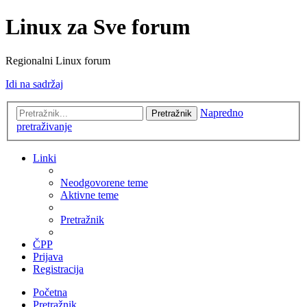
Linux za Sve forum
Regionalni Linux forum
Idi na sadržaj
Napredno
Pretražnik
pretraživanje
Linki
Neodgovorene teme
Aktivne teme
Pretražnik
ČPP
Prijava
Registracija
Početna
Pretražnik