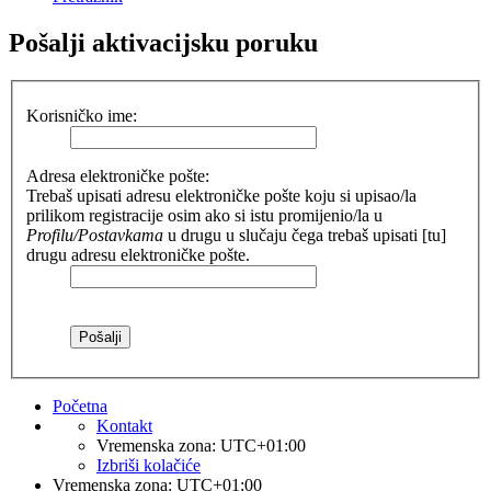
Pošalji aktivacijsku poruku
Korisničko ime:
Adresa elektroničke pošte:
Trebaš upisati adresu elektroničke pošte koju si upisao/la
prilikom registracije osim ako si istu promijenio/la u
Profilu/Postavkama
u drugu u slučaju čega trebaš upisati [tu]
drugu adresu elektroničke pošte.
Početna
Kontakt
Vremenska zona:
UTC+01:00
Izbriši kolačiće
Vremenska zona:
UTC+01:00