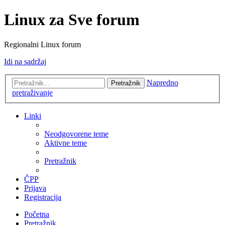
Linux za Sve forum
Regionalni Linux forum
Idi na sadržaj
Napredno
Pretražnik
pretraživanje
Linki
Neodgovorene teme
Aktivne teme
Pretražnik
ČPP
Prijava
Registracija
Početna
Pretražnik