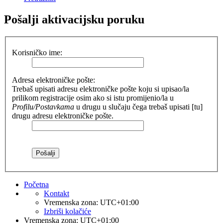
Pošalji aktivacijsku poruku
Korisničko ime:
Adresa elektroničke pošte:
Trebaš upisati adresu elektroničke pošte koju si upisao/la
prilikom registracije osim ako si istu promijenio/la u
Profilu/Postavkama
u drugu u slučaju čega trebaš upisati [tu]
drugu adresu elektroničke pošte.
Početna
Kontakt
Vremenska zona:
UTC+01:00
Izbriši kolačiće
Vremenska zona:
UTC+01:00