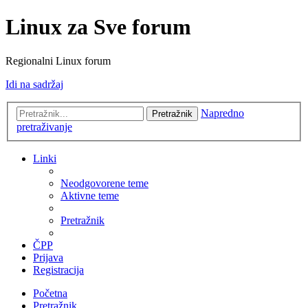
Linux za Sve forum
Regionalni Linux forum
Idi na sadržaj
Napredno
Pretražnik
pretraživanje
Linki
Neodgovorene teme
Aktivne teme
Pretražnik
ČPP
Prijava
Registracija
Početna
Pretražnik