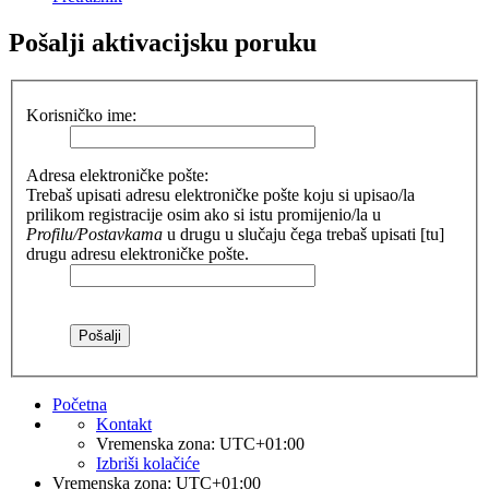
Pošalji aktivacijsku poruku
Korisničko ime:
Adresa elektroničke pošte:
Trebaš upisati adresu elektroničke pošte koju si upisao/la
prilikom registracije osim ako si istu promijenio/la u
Profilu/Postavkama
u drugu u slučaju čega trebaš upisati [tu]
drugu adresu elektroničke pošte.
Početna
Kontakt
Vremenska zona:
UTC+01:00
Izbriši kolačiće
Vremenska zona:
UTC+01:00