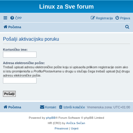
Linux za Sve forum
ČPP
Registracija
Prijava
P
Početna
r
Pošalji aktivacijsku poruku
e
t
Korisničko ime:
r
a
Adresa elektroničke pošte:
Trebaš upisati adresu elektroničke pošte koju si upisao/la prilikom registracije osim ako
ž
si istu promijenio/la u
Profilu/Postavkama
u drugu u slučaju čega trebaš upisati [tu] drugu
adresu elektroničke pošte.
n
i
k
Početna
Kontakt
Izbriši kolačiće
Vremenska zona:
UTC+01:00
Powered by
phpBB
® Forum Software © phpBB Limited
HR (CRO) by
Ančica Sečan
Privatnost
|
Uvjeti