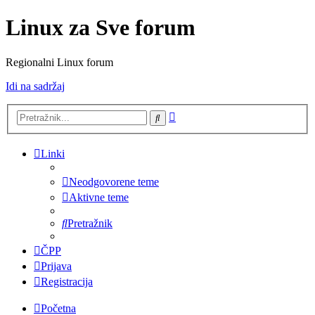
Linux za Sve forum
Regionalni Linux forum
Idi na sadržaj
Napredno
Pretražnik
pretraživanje
Linki
Neodgovorene teme
Aktivne teme
Pretražnik
ČPP
Prijava
Registracija
Početna