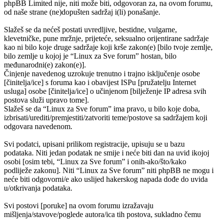
phpBB Limited nije, niti može biti, odgovoran za, na ovom forumu,
od naše strane (ne)dopušten sadržaj i(li) ponašanje.
Slažeš se da nećeš postati uvredljive, bestidne, vulgarne,
klevetničke, pune mržnje, prijeteće, seksualno orijentirane sadržaje
kao ni bilo koje druge sadržaje koji krše zakon(e) [bilo tvoje zemlje,
bilo zemlje u kojoj je “Linux za Sve forum” hostan, bilo
međunarodni(e) zakon(e)].
Činjenje navedenog uzrokuje trenutno i trajno isključenje osobe
[činitelja/ice] s foruma kao i obavijest ISPu [pružatelju Internet
usluga] osobe [činitelja/ice] o učinjenom [bilježenje IP adresa svih
postova služi upravo tome].
Slažeš se da “Linux za Sve forum” ima pravo, u bilo koje doba,
izbrisati/urediti/premjestiti/zatvoriti teme/postove sa sadržajem koji
odgovara navedenom.
Svi podatci, upisani prilikom registracije, upisuju se u bazu
podataka. Niti jedan podatak ne smije i neće biti dan na uvid ikojoj
osobi [osim tebi, “Linux za Sve forum” i onih-ako/što/kako
podliježe zakonu]. Niti “Linux za Sve forum” niti phpBB ne mogu i
neće biti odgovorni/e ako uslijed hakerskog napada dođe do uvida
u/otkrivanja podataka.
Svi postovi [poruke] na ovom forumu izražavaju
mišljenja/stavove/poglede autora/ica tih postova, sukladno čemu