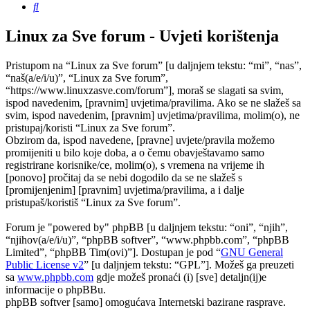
Pretražnik
Linux za Sve forum - Uvjeti korištenja
Pristupom na “Linux za Sve forum” [u daljnjem tekstu: “mi”, “nas”,
“naš(a/e/i/u)”, “Linux za Sve forum”,
“https://www.linuxzasve.com/forum”], moraš se slagati sa svim,
ispod navedenim, [pravnim] uvjetima/pravilima. Ako se ne slažeš sa
svim, ispod navedenim, [pravnim] uvjetima/pravilima, molim(o), ne
pristupaj/koristi “Linux za Sve forum”.
Obzirom da, ispod navedene, [pravne] uvjete/pravila možemo
promijeniti u bilo koje doba, a o čemu obavještavamo samo
registrirane korisnike/ce, molim(o), s vremena na vrijeme ih
[ponovo] pročitaj da se nebi dogodilo da se ne slažeš s
[promijenjenim] [pravnim] uvjetima/pravilima, a i dalje
pristupaš/koristiš “Linux za Sve forum”.
Forum je "powered by" phpBB [u daljnjem tekstu: “oni”, “njih”,
“njihov(a/e/i/u)”, “phpBB softver”, “www.phpbb.com”, “phpBB
Limited”, “phpBB Tim(ovi)”]. Dostupan je pod “
GNU General
Public License v2
” [u daljnjem tekstu: “GPL”]. Možeš ga preuzeti
sa
www.phpbb.com
gdje možeš pronaći (i) [sve] detaljn(ij)e
informacije o phpBBu.
phpBB softver [samo] omogućava Internetski bazirane rasprave.