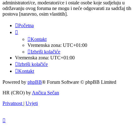
administratori/ce, moderatori/ce i ostale osobe koje sudjeluju u
održavanju ovog foruma ne mogu i neće odgovarati za sadržaj tih
postova [naravno, osim vlastitih].
Početna
Kontakt
Vremenska zona:
UTC+01:00
Izbriši kolačiće
Vremenska zona:
UTC+01:00
Izbriši kolačiće
Kontakt
Powered by
phpBB
® Forum Software © phpBB Limited
HR (CRO) by
Ančica Sečan
Privatnost
|
Uvjeti