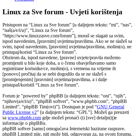
Linux za Sve forum - Uvjeti korištenja
Pristupom na “Linux za Sve forum” [u daljnjem tekstu: “mi”, “nas”,
“naš(a/e/i/u)”, “Linux za Sve forum”,
“https://www.linuxzasve.com/forum”], moraš se slagati sa svim,
ispod navedenim, [pravnim] uvjetima/pravilima. Ako se ne slažeš sa
svim, ispod navedenim, [pravnim] uvjetima/pravilima, molim(o), ne
pristupaj/koristi “Linux za Sve forum”.
Obzirom da, ispod navedene, [pravne] uvjete/pravila možemo
promijeniti u bilo koje doba, a o čemu obavještavamo samo
registrirane korisnike/ce, molim(o), s vremena na vrijeme ih
[ponovo] pročitaj da se nebi dogodilo da se ne slažeš s
[promijenjenim] [pravnim] uvjetima/pravilima, a i dalje
pristupaš/koristiš “Linux za Sve forum”.
Forum je "powered by" phpBB [u daljnjem tekstu: “oni”, “njih”,
“njihov(a/e/i/u)”, “phpBB softver”, “www.phpbb.com”, “phpBB
Limited”, “phpBB Tim(ovi)”]. Dostupan je pod “
GNU General
Public License v2
” [u daljnjem tekstu: “GPL”]. Možeš ga preuzeti
sa
www.phpbb.com
gdje možeš pronaći (i) [sve] detaljn(ij)e
informacije o phpBBu.
phpBB softver [samo] omogućava Internetski bazirane rasprave.
phpBB Limited nije, niti može biti, odgovoran za, na ovom forumu,