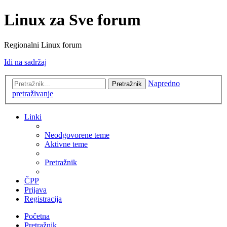
Linux za Sve forum
Regionalni Linux forum
Idi na sadržaj
Napredno
Pretražnik
pretraživanje
Linki
Neodgovorene teme
Aktivne teme
Pretražnik
ČPP
Prijava
Registracija
Početna
Pretražnik