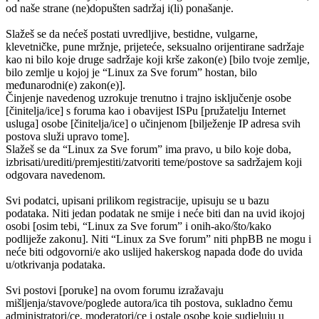
od naše strane (ne)dopušten sadržaj i(li) ponašanje.
Slažeš se da nećeš postati uvredljive, bestidne, vulgarne,
klevetničke, pune mržnje, prijeteće, seksualno orijentirane sadržaje
kao ni bilo koje druge sadržaje koji krše zakon(e) [bilo tvoje zemlje,
bilo zemlje u kojoj je “Linux za Sve forum” hostan, bilo
međunarodni(e) zakon(e)].
Činjenje navedenog uzrokuje trenutno i trajno isključenje osobe
[činitelja/ice] s foruma kao i obavijest ISPu [pružatelju Internet
usluga] osobe [činitelja/ice] o učinjenom [bilježenje IP adresa svih
postova služi upravo tome].
Slažeš se da “Linux za Sve forum” ima pravo, u bilo koje doba,
izbrisati/urediti/premjestiti/zatvoriti teme/postove sa sadržajem koji
odgovara navedenom.
Svi podatci, upisani prilikom registracije, upisuju se u bazu
podataka. Niti jedan podatak ne smije i neće biti dan na uvid ikojoj
osobi [osim tebi, “Linux za Sve forum” i onih-ako/što/kako
podliježe zakonu]. Niti “Linux za Sve forum” niti phpBB ne mogu i
neće biti odgovorni/e ako uslijed hakerskog napada dođe do uvida
u/otkrivanja podataka.
Svi postovi [poruke] na ovom forumu izražavaju
mišljenja/stavove/poglede autora/ica tih postova, sukladno čemu
administratori/ce, moderatori/ce i ostale osobe koje sudjeluju u