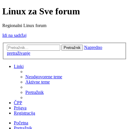
Linux za Sve forum
Regionalni Linux forum
Idi na sadržaj
Napredno
Pretražnik
pretraživanje
Linki
Neodgovorene teme
Aktivne teme
Pretražnik
ČPP
Prijava
Registracija
Početna
Pretražnik