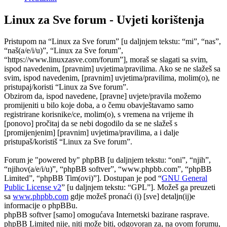
Linux za Sve forum - Uvjeti korištenja
Pristupom na “Linux za Sve forum” [u daljnjem tekstu: “mi”, “nas”,
“naš(a/e/i/u)”, “Linux za Sve forum”,
“https://www.linuxzasve.com/forum”], moraš se slagati sa svim,
ispod navedenim, [pravnim] uvjetima/pravilima. Ako se ne slažeš sa
svim, ispod navedenim, [pravnim] uvjetima/pravilima, molim(o), ne
pristupaj/koristi “Linux za Sve forum”.
Obzirom da, ispod navedene, [pravne] uvjete/pravila možemo
promijeniti u bilo koje doba, a o čemu obavještavamo samo
registrirane korisnike/ce, molim(o), s vremena na vrijeme ih
[ponovo] pročitaj da se nebi dogodilo da se ne slažeš s
[promijenjenim] [pravnim] uvjetima/pravilima, a i dalje
pristupaš/koristiš “Linux za Sve forum”.
Forum je "powered by" phpBB [u daljnjem tekstu: “oni”, “njih”,
“njihov(a/e/i/u)”, “phpBB softver”, “www.phpbb.com”, “phpBB
Limited”, “phpBB Tim(ovi)”]. Dostupan je pod “
GNU General
Public License v2
” [u daljnjem tekstu: “GPL”]. Možeš ga preuzeti
sa
www.phpbb.com
gdje možeš pronaći (i) [sve] detaljn(ij)e
informacije o phpBBu.
phpBB softver [samo] omogućava Internetski bazirane rasprave.
phpBB Limited nije, niti može biti, odgovoran za, na ovom forumu,