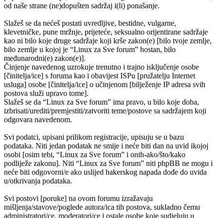
od naše strane (ne)dopušten sadržaj i(li) ponašanje.
Slažeš se da nećeš postati uvredljive, bestidne, vulgarne,
klevetničke, pune mržnje, prijeteće, seksualno orijentirane sadržaje
kao ni bilo koje druge sadržaje koji krše zakon(e) [bilo tvoje zemlje,
bilo zemlje u kojoj je “Linux za Sve forum” hostan, bilo
međunarodni(e) zakon(e)].
Činjenje navedenog uzrokuje trenutno i trajno isključenje osobe
[činitelja/ice] s foruma kao i obavijest ISPu [pružatelju Internet
usluga] osobe [činitelja/ice] o učinjenom [bilježenje IP adresa svih
postova služi upravo tome].
Slažeš se da “Linux za Sve forum” ima pravo, u bilo koje doba,
izbrisati/urediti/premjestiti/zatvoriti teme/postove sa sadržajem koji
odgovara navedenom.
Svi podatci, upisani prilikom registracije, upisuju se u bazu
podataka. Niti jedan podatak ne smije i neće biti dan na uvid ikojoj
osobi [osim tebi, “Linux za Sve forum” i onih-ako/što/kako
podliježe zakonu]. Niti “Linux za Sve forum” niti phpBB ne mogu i
neće biti odgovorni/e ako uslijed hakerskog napada dođe do uvida
u/otkrivanja podataka.
Svi postovi [poruke] na ovom forumu izražavaju
mišljenja/stavove/poglede autora/ica tih postova, sukladno čemu
administratori/ce, moderatori/ce i ostale osobe koje sudjeluju u