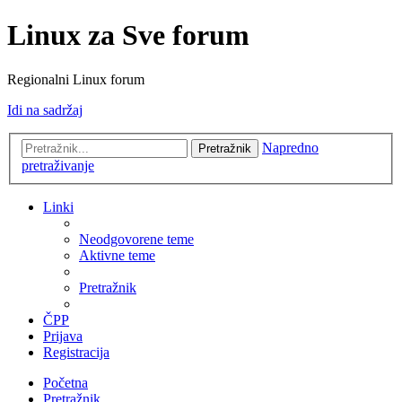
Linux za Sve forum
Regionalni Linux forum
Idi na sadržaj
Napredno
Pretražnik
pretraživanje
Linki
Neodgovorene teme
Aktivne teme
Pretražnik
ČPP
Prijava
Registracija
Početna
Pretražnik