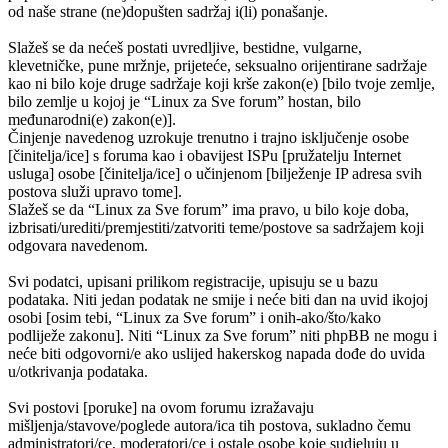
od naše strane (ne)dopušten sadržaj i(li) ponašanje.
Slažeš se da nećeš postati uvredljive, bestidne, vulgarne,
klevetničke, pune mržnje, prijeteće, seksualno orijentirane sadržaje
kao ni bilo koje druge sadržaje koji krše zakon(e) [bilo tvoje zemlje,
bilo zemlje u kojoj je “Linux za Sve forum” hostan, bilo
međunarodni(e) zakon(e)].
Činjenje navedenog uzrokuje trenutno i trajno isključenje osobe
[činitelja/ice] s foruma kao i obavijest ISPu [pružatelju Internet
usluga] osobe [činitelja/ice] o učinjenom [bilježenje IP adresa svih
postova služi upravo tome].
Slažeš se da “Linux za Sve forum” ima pravo, u bilo koje doba,
izbrisati/urediti/premjestiti/zatvoriti teme/postove sa sadržajem koji
odgovara navedenom.
Svi podatci, upisani prilikom registracije, upisuju se u bazu
podataka. Niti jedan podatak ne smije i neće biti dan na uvid ikojoj
osobi [osim tebi, “Linux za Sve forum” i onih-ako/što/kako
podliježe zakonu]. Niti “Linux za Sve forum” niti phpBB ne mogu i
neće biti odgovorni/e ako uslijed hakerskog napada dođe do uvida
u/otkrivanja podataka.
Svi postovi [poruke] na ovom forumu izražavaju
mišljenja/stavove/poglede autora/ica tih postova, sukladno čemu
administratori/ce, moderatori/ce i ostale osobe koje sudjeluju u