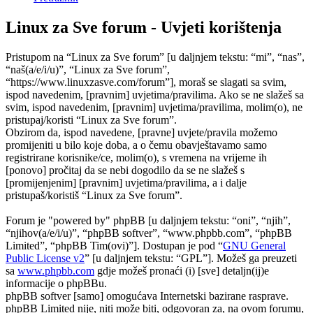
Linux za Sve forum - Uvjeti korištenja
Pristupom na “Linux za Sve forum” [u daljnjem tekstu: “mi”, “nas”,
“naš(a/e/i/u)”, “Linux za Sve forum”,
“https://www.linuxzasve.com/forum”], moraš se slagati sa svim,
ispod navedenim, [pravnim] uvjetima/pravilima. Ako se ne slažeš sa
svim, ispod navedenim, [pravnim] uvjetima/pravilima, molim(o), ne
pristupaj/koristi “Linux za Sve forum”.
Obzirom da, ispod navedene, [pravne] uvjete/pravila možemo
promijeniti u bilo koje doba, a o čemu obavještavamo samo
registrirane korisnike/ce, molim(o), s vremena na vrijeme ih
[ponovo] pročitaj da se nebi dogodilo da se ne slažeš s
[promijenjenim] [pravnim] uvjetima/pravilima, a i dalje
pristupaš/koristiš “Linux za Sve forum”.
Forum je "powered by" phpBB [u daljnjem tekstu: “oni”, “njih”,
“njihov(a/e/i/u)”, “phpBB softver”, “www.phpbb.com”, “phpBB
Limited”, “phpBB Tim(ovi)”]. Dostupan je pod “
GNU General
Public License v2
” [u daljnjem tekstu: “GPL”]. Možeš ga preuzeti
sa
www.phpbb.com
gdje možeš pronaći (i) [sve] detaljn(ij)e
informacije o phpBBu.
phpBB softver [samo] omogućava Internetski bazirane rasprave.
phpBB Limited nije, niti može biti, odgovoran za, na ovom forumu,