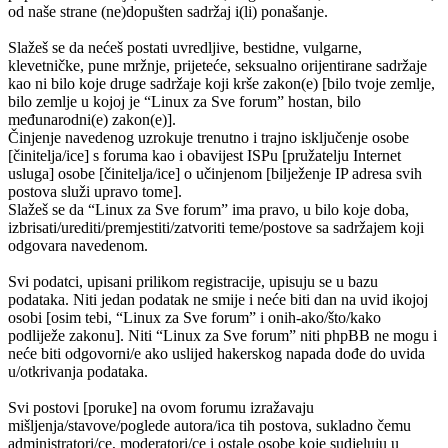
od naše strane (ne)dopušten sadržaj i(li) ponašanje.
Slažeš se da nećeš postati uvredljive, bestidne, vulgarne,
klevetničke, pune mržnje, prijeteće, seksualno orijentirane sadržaje
kao ni bilo koje druge sadržaje koji krše zakon(e) [bilo tvoje zemlje,
bilo zemlje u kojoj je “Linux za Sve forum” hostan, bilo
međunarodni(e) zakon(e)].
Činjenje navedenog uzrokuje trenutno i trajno isključenje osobe
[činitelja/ice] s foruma kao i obavijest ISPu [pružatelju Internet
usluga] osobe [činitelja/ice] o učinjenom [bilježenje IP adresa svih
postova služi upravo tome].
Slažeš se da “Linux za Sve forum” ima pravo, u bilo koje doba,
izbrisati/urediti/premjestiti/zatvoriti teme/postove sa sadržajem koji
odgovara navedenom.
Svi podatci, upisani prilikom registracije, upisuju se u bazu
podataka. Niti jedan podatak ne smije i neće biti dan na uvid ikojoj
osobi [osim tebi, “Linux za Sve forum” i onih-ako/što/kako
podliježe zakonu]. Niti “Linux za Sve forum” niti phpBB ne mogu i
neće biti odgovorni/e ako uslijed hakerskog napada dođe do uvida
u/otkrivanja podataka.
Svi postovi [poruke] na ovom forumu izražavaju
mišljenja/stavove/poglede autora/ica tih postova, sukladno čemu
administratori/ce, moderatori/ce i ostale osobe koje sudjeluju u