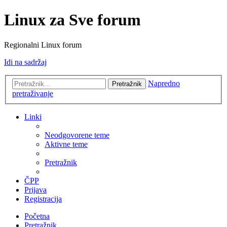
Linux za Sve forum
Regionalni Linux forum
Idi na sadržaj
Napredno
Pretražnik
pretraživanje
Linki
Neodgovorene teme
Aktivne teme
Pretražnik
ČPP
Prijava
Registracija
Početna
Pretražnik