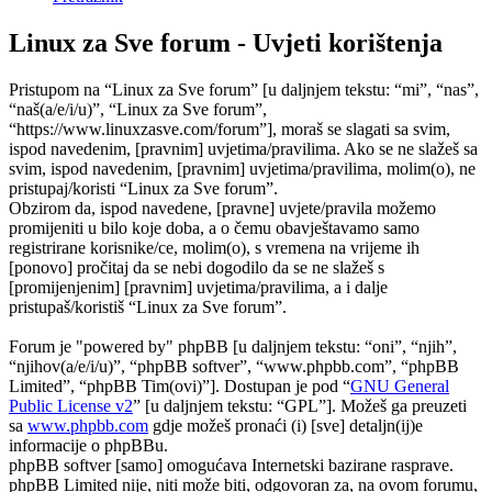
Linux za Sve forum - Uvjeti korištenja
Pristupom na “Linux za Sve forum” [u daljnjem tekstu: “mi”, “nas”,
“naš(a/e/i/u)”, “Linux za Sve forum”,
“https://www.linuxzasve.com/forum”], moraš se slagati sa svim,
ispod navedenim, [pravnim] uvjetima/pravilima. Ako se ne slažeš sa
svim, ispod navedenim, [pravnim] uvjetima/pravilima, molim(o), ne
pristupaj/koristi “Linux za Sve forum”.
Obzirom da, ispod navedene, [pravne] uvjete/pravila možemo
promijeniti u bilo koje doba, a o čemu obavještavamo samo
registrirane korisnike/ce, molim(o), s vremena na vrijeme ih
[ponovo] pročitaj da se nebi dogodilo da se ne slažeš s
[promijenjenim] [pravnim] uvjetima/pravilima, a i dalje
pristupaš/koristiš “Linux za Sve forum”.
Forum je "powered by" phpBB [u daljnjem tekstu: “oni”, “njih”,
“njihov(a/e/i/u)”, “phpBB softver”, “www.phpbb.com”, “phpBB
Limited”, “phpBB Tim(ovi)”]. Dostupan je pod “
GNU General
Public License v2
” [u daljnjem tekstu: “GPL”]. Možeš ga preuzeti
sa
www.phpbb.com
gdje možeš pronaći (i) [sve] detaljn(ij)e
informacije o phpBBu.
phpBB softver [samo] omogućava Internetski bazirane rasprave.
phpBB Limited nije, niti može biti, odgovoran za, na ovom forumu,