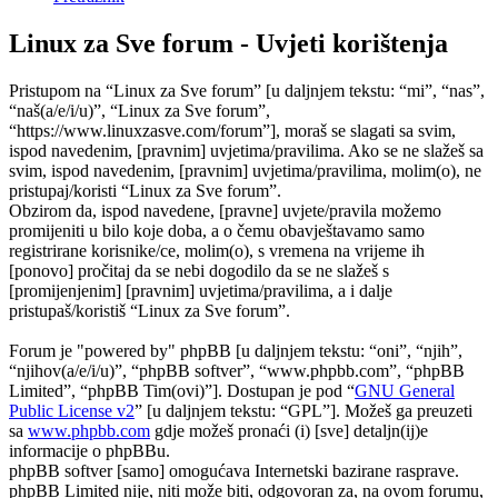
Linux za Sve forum - Uvjeti korištenja
Pristupom na “Linux za Sve forum” [u daljnjem tekstu: “mi”, “nas”,
“naš(a/e/i/u)”, “Linux za Sve forum”,
“https://www.linuxzasve.com/forum”], moraš se slagati sa svim,
ispod navedenim, [pravnim] uvjetima/pravilima. Ako se ne slažeš sa
svim, ispod navedenim, [pravnim] uvjetima/pravilima, molim(o), ne
pristupaj/koristi “Linux za Sve forum”.
Obzirom da, ispod navedene, [pravne] uvjete/pravila možemo
promijeniti u bilo koje doba, a o čemu obavještavamo samo
registrirane korisnike/ce, molim(o), s vremena na vrijeme ih
[ponovo] pročitaj da se nebi dogodilo da se ne slažeš s
[promijenjenim] [pravnim] uvjetima/pravilima, a i dalje
pristupaš/koristiš “Linux za Sve forum”.
Forum je "powered by" phpBB [u daljnjem tekstu: “oni”, “njih”,
“njihov(a/e/i/u)”, “phpBB softver”, “www.phpbb.com”, “phpBB
Limited”, “phpBB Tim(ovi)”]. Dostupan je pod “
GNU General
Public License v2
” [u daljnjem tekstu: “GPL”]. Možeš ga preuzeti
sa
www.phpbb.com
gdje možeš pronaći (i) [sve] detaljn(ij)e
informacije o phpBBu.
phpBB softver [samo] omogućava Internetski bazirane rasprave.
phpBB Limited nije, niti može biti, odgovoran za, na ovom forumu,