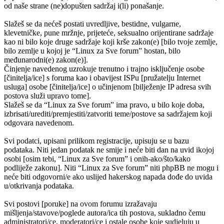
od naše strane (ne)dopušten sadržaj i(li) ponašanje.
Slažeš se da nećeš postati uvredljive, bestidne, vulgarne,
klevetničke, pune mržnje, prijeteće, seksualno orijentirane sadržaje
kao ni bilo koje druge sadržaje koji krše zakon(e) [bilo tvoje zemlje,
bilo zemlje u kojoj je “Linux za Sve forum” hostan, bilo
međunarodni(e) zakon(e)].
Činjenje navedenog uzrokuje trenutno i trajno isključenje osobe
[činitelja/ice] s foruma kao i obavijest ISPu [pružatelju Internet
usluga] osobe [činitelja/ice] o učinjenom [bilježenje IP adresa svih
postova služi upravo tome].
Slažeš se da “Linux za Sve forum” ima pravo, u bilo koje doba,
izbrisati/urediti/premjestiti/zatvoriti teme/postove sa sadržajem koji
odgovara navedenom.
Svi podatci, upisani prilikom registracije, upisuju se u bazu
podataka. Niti jedan podatak ne smije i neće biti dan na uvid ikojoj
osobi [osim tebi, “Linux za Sve forum” i onih-ako/što/kako
podliježe zakonu]. Niti “Linux za Sve forum” niti phpBB ne mogu i
neće biti odgovorni/e ako uslijed hakerskog napada dođe do uvida
u/otkrivanja podataka.
Svi postovi [poruke] na ovom forumu izražavaju
mišljenja/stavove/poglede autora/ica tih postova, sukladno čemu
administratori/ce, moderatori/ce i ostale osobe koje sudjeluju u