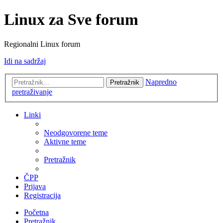
Linux za Sve forum
Regionalni Linux forum
Idi na sadržaj
Napredno
Pretražnik
pretraživanje
Linki
Neodgovorene teme
Aktivne teme
Pretražnik
ČPP
Prijava
Registracija
Početna
Pretražnik