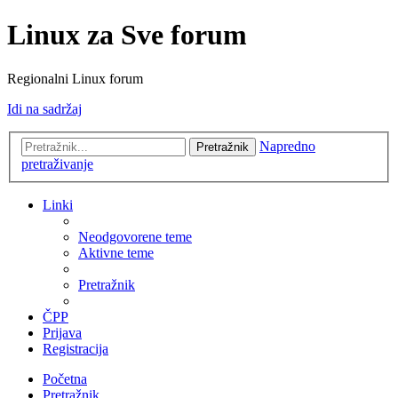
Linux za Sve forum
Regionalni Linux forum
Idi na sadržaj
Napredno
Pretražnik
pretraživanje
Linki
Neodgovorene teme
Aktivne teme
Pretražnik
ČPP
Prijava
Registracija
Početna
Pretražnik