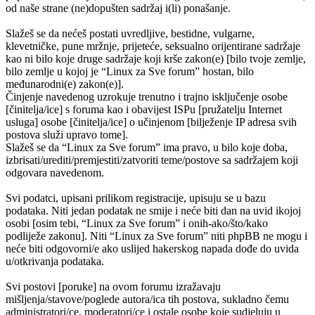
od naše strane (ne)dopušten sadržaj i(li) ponašanje.
Slažeš se da nećeš postati uvredljive, bestidne, vulgarne,
klevetničke, pune mržnje, prijeteće, seksualno orijentirane sadržaje
kao ni bilo koje druge sadržaje koji krše zakon(e) [bilo tvoje zemlje,
bilo zemlje u kojoj je “Linux za Sve forum” hostan, bilo
međunarodni(e) zakon(e)].
Činjenje navedenog uzrokuje trenutno i trajno isključenje osobe
[činitelja/ice] s foruma kao i obavijest ISPu [pružatelju Internet
usluga] osobe [činitelja/ice] o učinjenom [bilježenje IP adresa svih
postova služi upravo tome].
Slažeš se da “Linux za Sve forum” ima pravo, u bilo koje doba,
izbrisati/urediti/premjestiti/zatvoriti teme/postove sa sadržajem koji
odgovara navedenom.
Svi podatci, upisani prilikom registracije, upisuju se u bazu
podataka. Niti jedan podatak ne smije i neće biti dan na uvid ikojoj
osobi [osim tebi, “Linux za Sve forum” i onih-ako/što/kako
podliježe zakonu]. Niti “Linux za Sve forum” niti phpBB ne mogu i
neće biti odgovorni/e ako uslijed hakerskog napada dođe do uvida
u/otkrivanja podataka.
Svi postovi [poruke] na ovom forumu izražavaju
mišljenja/stavove/poglede autora/ica tih postova, sukladno čemu
administratori/ce, moderatori/ce i ostale osobe koje sudjeluju u