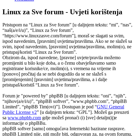
Linux za Sve forum - Uvjeti korištenja
Pristupom na “Linux za Sve forum” [u daljnjem tekstu: “mi”, “nas”,
“naš(a/e/i/u)”, “Linux za Sve forum”,
“https://www.linuxzasve.com/forum”], moraš se slagati sa svim,
ispod navedenim, [pravnim] uvjetima/pravilima. Ako se ne slažeš sa
svim, ispod navedenim, [pravnim] uvjetima/pravilima, molim(o), ne
pristupaj/koristi “Linux za Sve forum”.
Obzirom da, ispod navedene, [pravne] uvjete/pravila možemo
promijeniti u bilo koje doba, a o čemu obavještavamo samo
registrirane korisnike/ce, molim(o), s vremena na vrijeme ih
[ponovo] pročitaj da se nebi dogodilo da se ne slažeš s
[promijenjenim] [pravnim] uvjetima/pravilima, a i dalje
pristupaš/koristiš “Linux za Sve forum”.
Forum je "powered by" phpBB [u daljnjem tekstu: “oni”, “njih”,
“njihov(a/e/i/u)”, “phpBB softver”, “www.phpbb.com”, “phpBB
Limited”, “phpBB Tim(ovi)”]. Dostupan je pod “
GNU General
Public License v2
” [u daljnjem tekstu: “GPL”]. Možeš ga preuzeti
sa
www.phpbb.com
gdje možeš pronaći (i) [sve] detaljn(ij)e
informacije o phpBBu.
phpBB softver [samo] omogućava Internetski bazirane rasprave.
phpBB Limited nije, niti može biti, odgovoran za, na ovom forumu,