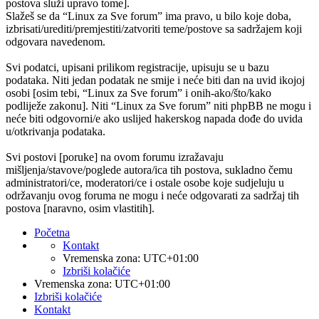
postova služi upravo tome].
Slažeš se da “Linux za Sve forum” ima pravo, u bilo koje doba,
izbrisati/urediti/premjestiti/zatvoriti teme/postove sa sadržajem koji
odgovara navedenom.
Svi podatci, upisani prilikom registracije, upisuju se u bazu
podataka. Niti jedan podatak ne smije i neće biti dan na uvid ikojoj
osobi [osim tebi, “Linux za Sve forum” i onih-ako/što/kako
podliježe zakonu]. Niti “Linux za Sve forum” niti phpBB ne mogu i
neće biti odgovorni/e ako uslijed hakerskog napada dođe do uvida
u/otkrivanja podataka.
Svi postovi [poruke] na ovom forumu izražavaju
mišljenja/stavove/poglede autora/ica tih postova, sukladno čemu
administratori/ce, moderatori/ce i ostale osobe koje sudjeluju u
održavanju ovog foruma ne mogu i neće odgovarati za sadržaj tih
postova [naravno, osim vlastitih].
Početna
Kontakt
Vremenska zona:
UTC+01:00
Izbriši kolačiće
Vremenska zona:
UTC+01:00
Izbriši kolačiće
Kontakt