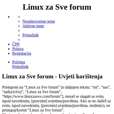
Linux za Sve forum
Neodgovorene teme
Aktivne teme
Pretražnik
ČPP
Prijava
Registracija
Početna
Pretražnik
Linux za Sve forum - Uvjeti korištenja
Pristupom na “Linux za Sve forum” [u daljnjem tekstu: “mi”, “nas”,
“naš(a/e/i/u)”, “Linux za Sve forum”,
“https://www.linuxzasve.com/forum”], moraš se slagati sa svim,
ispod navedenim, [pravnim] uvjetima/pravilima. Ako se ne slažeš sa
svim, ispod navedenim, [pravnim] uvjetima/pravilima, molim(o), ne
pristupaj/koristi “Linux za Sve forum”.