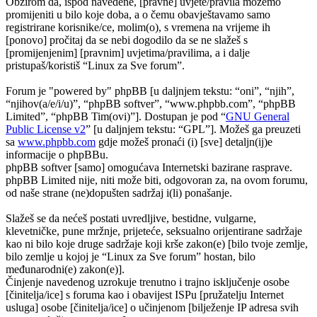
Obzirom da, ispod navedene, [pravne] uvjete/pravila možemo
promijeniti u bilo koje doba, a o čemu obavještavamo samo
registrirane korisnike/ce, molim(o), s vremena na vrijeme ih
[ponovo] pročitaj da se nebi dogodilo da se ne slažeš s
[promijenjenim] [pravnim] uvjetima/pravilima, a i dalje
pristupaš/koristiš “Linux za Sve forum”.
Forum je "powered by" phpBB [u daljnjem tekstu: “oni”, “njih”,
“njihov(a/e/i/u)”, “phpBB softver”, “www.phpbb.com”, “phpBB
Limited”, “phpBB Tim(ovi)”]. Dostupan je pod “
GNU General
Public License v2
” [u daljnjem tekstu: “GPL”]. Možeš ga preuzeti
sa
www.phpbb.com
gdje možeš pronaći (i) [sve] detaljn(ij)e
informacije o phpBBu.
phpBB softver [samo] omogućava Internetski bazirane rasprave.
phpBB Limited nije, niti može biti, odgovoran za, na ovom forumu,
od naše strane (ne)dopušten sadržaj i(li) ponašanje.
Slažeš se da nećeš postati uvredljive, bestidne, vulgarne,
klevetničke, pune mržnje, prijeteće, seksualno orijentirane sadržaje
kao ni bilo koje druge sadržaje koji krše zakon(e) [bilo tvoje zemlje,
bilo zemlje u kojoj je “Linux za Sve forum” hostan, bilo
međunarodni(e) zakon(e)].
Činjenje navedenog uzrokuje trenutno i trajno isključenje osobe
[činitelja/ice] s foruma kao i obavijest ISPu [pružatelju Internet
usluga] osobe [činitelja/ice] o učinjenom [bilježenje IP adresa svih