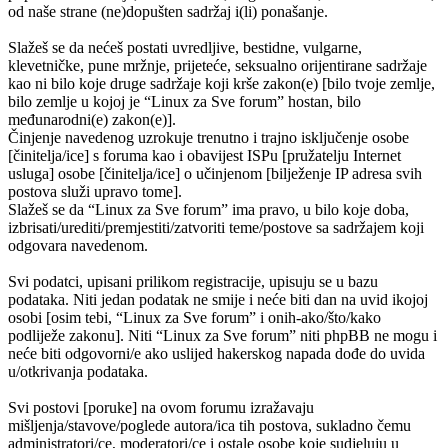
od naše strane (ne)dopušten sadržaj i(li) ponašanje.
Slažeš se da nećeš postati uvredljive, bestidne, vulgarne,
klevetničke, pune mržnje, prijeteće, seksualno orijentirane sadržaje
kao ni bilo koje druge sadržaje koji krše zakon(e) [bilo tvoje zemlje,
bilo zemlje u kojoj je “Linux za Sve forum” hostan, bilo
međunarodni(e) zakon(e)].
Činjenje navedenog uzrokuje trenutno i trajno isključenje osobe
[činitelja/ice] s foruma kao i obavijest ISPu [pružatelju Internet
usluga] osobe [činitelja/ice] o učinjenom [bilježenje IP adresa svih
postova služi upravo tome].
Slažeš se da “Linux za Sve forum” ima pravo, u bilo koje doba,
izbrisati/urediti/premjestiti/zatvoriti teme/postove sa sadržajem koji
odgovara navedenom.
Svi podatci, upisani prilikom registracije, upisuju se u bazu
podataka. Niti jedan podatak ne smije i neće biti dan na uvid ikojoj
osobi [osim tebi, “Linux za Sve forum” i onih-ako/što/kako
podliježe zakonu]. Niti “Linux za Sve forum” niti phpBB ne mogu i
neće biti odgovorni/e ako uslijed hakerskog napada dođe do uvida
u/otkrivanja podataka.
Svi postovi [poruke] na ovom forumu izražavaju
mišljenja/stavove/poglede autora/ica tih postova, sukladno čemu
administratori/ce, moderatori/ce i ostale osobe koje sudjeluju u