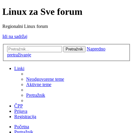
Linux za Sve forum
Regionalni Linux forum
Idi na sadržaj
Napredno
Pretražnik
pretraživanje
Linki
Neodgovorene teme
Aktivne teme
Pretražnik
ČPP
Prijava
Registracija
Početna
Pretražnik