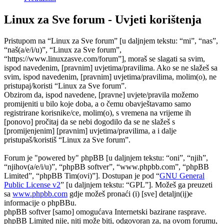
Linux za Sve forum - Uvjeti korištenja
Pristupom na “Linux za Sve forum” [u daljnjem tekstu: “mi”, “nas”,
“naš(a/e/i/u)”, “Linux za Sve forum”,
“https://www.linuxzasve.com/forum”], moraš se slagati sa svim,
ispod navedenim, [pravnim] uvjetima/pravilima. Ako se ne slažeš sa
svim, ispod navedenim, [pravnim] uvjetima/pravilima, molim(o), ne
pristupaj/koristi “Linux za Sve forum”.
Obzirom da, ispod navedene, [pravne] uvjete/pravila možemo
promijeniti u bilo koje doba, a o čemu obavještavamo samo
registrirane korisnike/ce, molim(o), s vremena na vrijeme ih
[ponovo] pročitaj da se nebi dogodilo da se ne slažeš s
[promijenjenim] [pravnim] uvjetima/pravilima, a i dalje
pristupaš/koristiš “Linux za Sve forum”.
Forum je "powered by" phpBB [u daljnjem tekstu: “oni”, “njih”,
“njihov(a/e/i/u)”, “phpBB softver”, “www.phpbb.com”, “phpBB
Limited”, “phpBB Tim(ovi)”]. Dostupan je pod “
GNU General
Public License v2
” [u daljnjem tekstu: “GPL”]. Možeš ga preuzeti
sa
www.phpbb.com
gdje možeš pronaći (i) [sve] detaljn(ij)e
informacije o phpBBu.
phpBB softver [samo] omogućava Internetski bazirane rasprave.
phpBB Limited nije, niti može biti, odgovoran za, na ovom forumu,