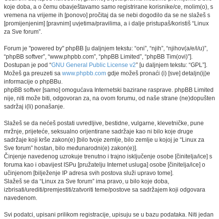
koje doba, a o čemu obavještavamo samo registrirane korisnike/ce, molim(o), s
vremena na vrijeme ih [ponovo] pročitaj da se nebi dogodilo da se ne slažeš s
[promijenjenim] [pravnim] uvjetima/pravilima, a i dalje pristupaš/koristiš “Linux
za Sve forum”.
Forum je "powered by" phpBB [u daljnjem tekstu: “oni”, “njih”, “njihov(a/e/i/u)”,
“phpBB softver”, “www.phpbb.com”, “phpBB Limited”, “phpBB Tim(ovi)”].
Dostupan je pod “
GNU General Public License v2
” [u daljnjem tekstu: “GPL”].
Možeš ga preuzeti sa
www.phpbb.com
gdje možeš pronaći (i) [sve] detaljn(ij)e
informacije o phpBBu.
phpBB softver [samo] omogućava Internetski bazirane rasprave. phpBB Limited
nije, niti može biti, odgovoran za, na ovom forumu, od naše strane (ne)dopušten
sadržaj i(li) ponašanje.
Slažeš se da nećeš postati uvredljive, bestidne, vulgarne, klevetničke, pune
mržnje, prijeteće, seksualno orijentirane sadržaje kao ni bilo koje druge
sadržaje koji krše zakon(e) [bilo tvoje zemlje, bilo zemlje u kojoj je “Linux za
Sve forum” hostan, bilo međunarodni(e) zakon(e)].
Činjenje navedenog uzrokuje trenutno i trajno isključenje osobe [činitelja/ice] s
foruma kao i obavijest ISPu [pružatelju Internet usluga] osobe [činitelja/ice] o
učinjenom [bilježenje IP adresa svih postova služi upravo tome].
Slažeš se da “Linux za Sve forum” ima pravo, u bilo koje doba,
izbrisati/urediti/premjestiti/zatvoriti teme/postove sa sadržajem koji odgovara
navedenom.
Svi podatci, upisani prilikom registracije, upisuju se u bazu podataka. Niti jedan