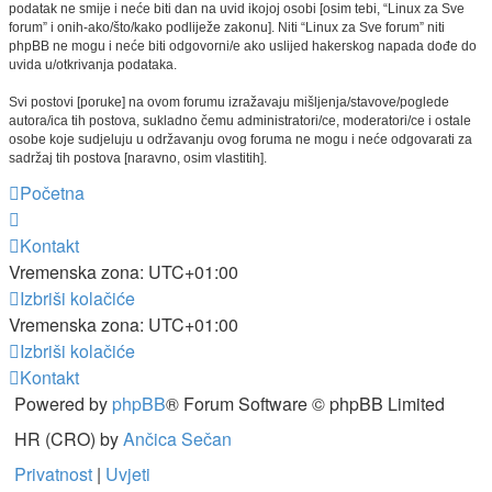
podatak ne smije i neće biti dan na uvid ikojoj osobi [osim tebi, “Linux za Sve
forum” i onih-ako/što/kako podliježe zakonu]. Niti “Linux za Sve forum” niti
phpBB ne mogu i neće biti odgovorni/e ako uslijed hakerskog napada dođe do
uvida u/otkrivanja podataka.
Svi postovi [poruke] na ovom forumu izražavaju mišljenja/stavove/poglede
autora/ica tih postova, sukladno čemu administratori/ce, moderatori/ce i ostale
osobe koje sudjeluju u održavanju ovog foruma ne mogu i neće odgovarati za
sadržaj tih postova [naravno, osim vlastitih].
Početna
Kontakt
Vremenska zona:
UTC+01:00
Izbriši kolačiće
Vremenska zona:
UTC+01:00
Izbriši kolačiće
Kontakt
Powered by
phpBB
® Forum Software © phpBB Limited
HR (CRO) by
Ančica Sečan
Privatnost
|
Uvjeti