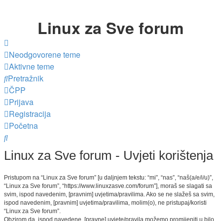
Linux za Sve forum
Neodgovorene teme
Aktivne teme
Pretražnik
ČPP
Prijava
Registracija
Početna
Pretražnik
Linux za Sve forum - Uvjeti korištenja
Pristupom na “Linux za Sve forum” [u daljnjem tekstu: “mi”, “nas”, “naš(a/e/i/u)”,
“Linux za Sve forum”, “https://www.linuxzasve.com/forum”], moraš se slagati sa
svim, ispod navedenim, [pravnim] uvjetima/pravilima. Ako se ne slažeš sa svim,
ispod navedenim, [pravnim] uvjetima/pravilima, molim(o), ne pristupaj/koristi
“Linux za Sve forum”.
Obzirom da, ispod navedene, [pravne] uvjete/pravila možemo promijeniti u bilo