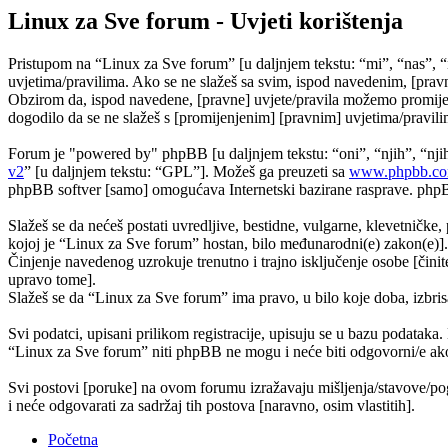
Linux za Sve forum - Uvjeti korištenja
Pristupom na “Linux za Sve forum” [u daljnjem tekstu: “mi”, “nas”, “
uvjetima/pravilima. Ako se ne slažeš sa svim, ispod navedenim, [pravn
Obzirom da, ispod navedene, [pravne] uvjete/pravila možemo promijeni
dogodilo da se ne slažeš s [promijenjenim] [pravnim] uvjetima/pravilim
Forum je "powered by" phpBB [u daljnjem tekstu: “oni”, “njih”, “n
v2
” [u daljnjem tekstu: “GPL”]. Možeš ga preuzeti sa
www.phpbb.c
phpBB softver [samo] omogućava Internetski bazirane rasprave. phpBB 
Slažeš se da nećeš postati uvredljive, bestidne, vulgarne, klevetničke, 
kojoj je “Linux za Sve forum” hostan, bilo međunarodni(e) zakon(e)].
Činjenje navedenog uzrokuje trenutno i trajno isključenje osobe [činite
upravo tome].
Slažeš se da “Linux za Sve forum” ima pravo, u bilo koje doba, izbris
Svi podatci, upisani prilikom registracije, upisuju se u bazu podataka.
“Linux za Sve forum” niti phpBB ne mogu i neće biti odgovorni/e ako
Svi postovi [poruke] na ovom forumu izražavaju mišljenja/stavove/pog
i neće odgovarati za sadržaj tih postova [naravno, osim vlastitih].
Početna