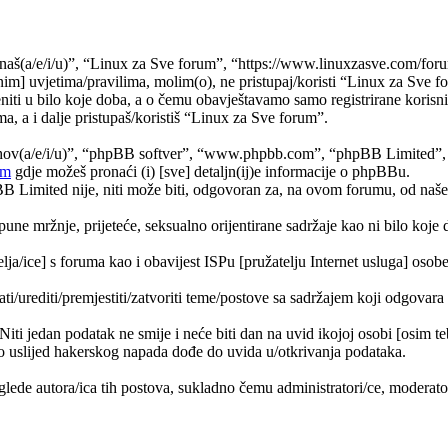
naš(a/e/i/u)”, “Linux za Sve forum”, “https://www.linuxzasve.com/foru
im] uvjetima/pravilima, molim(o), ne pristupaj/koristi “Linux za Sve f
ti u bilo koje doba, a o čemu obavještavamo samo registrirane korisnik
a, a i dalje pristupaš/koristiš “Linux za Sve forum”.
jihov(a/e/i/u)”, “phpBB softver”, “www.phpbb.com”, “phpBB Limited”
om
gdje možeš pronaći (i) [sve] detaljn(ij)e informacije o phpBBu.
Limited nije, niti može biti, odgovoran za, na ovom forumu, od naše s
pune mržnje, prijeteće, seksualno orijentirane sadržaje kao ni bilo koje 
lja/ice] s foruma kao i obavijest ISPu [pružatelju Internet usluga] osobe 
ati/urediti/premjestiti/zatvoriti teme/postove sa sadržajem koji odgova
 Niti jedan podatak ne smije i neće biti dan na uvid ikojoj osobi [osim 
 uslijed hakerskog napada dođe do uvida u/otkrivanja podataka.
lede autora/ica tih postova, sukladno čemu administratori/ce, moderat