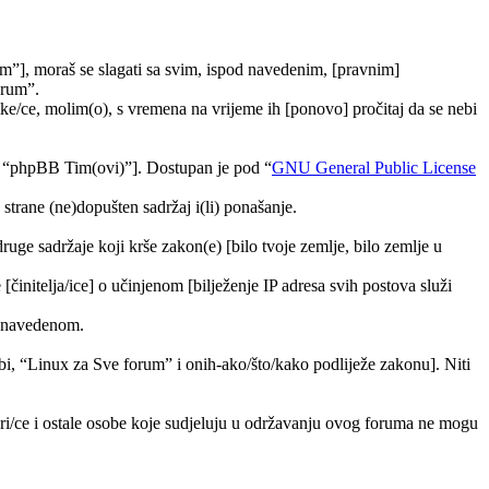
m”], moraš se slagati sa svim, ispod navedenim, [pravnim]
orum”.
e/ce, molim(o), s vremena na vrijeme ih [ponovo] pročitaj da se nebi
, “phpBB Tim(ovi)”]. Dostupan je pod “
GNU General Public License
trane (ne)dopušten sadržaj i(li) ponašanje.
druge sadržaje koji krše zakon(e) [bilo tvoje zemlje, bilo zemlje u
[činitelja/ice] o učinjenom [bilježenje IP adresa svih postova služi
ra navedenom.
tebi, “Linux za Sve forum” i onih-ako/što/kako podliježe zakonu]. Niti
ori/ce i ostale osobe koje sudjeluju u održavanju ovog foruma ne mogu